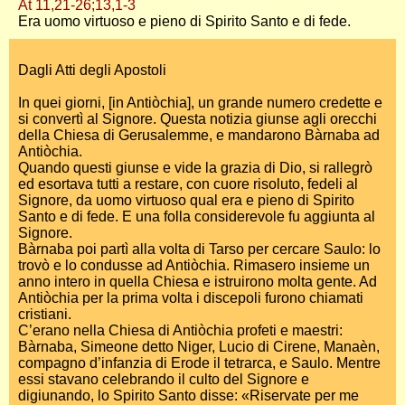
At 11,21-26;13,1-3
Era uomo virtuoso e pieno di Spirito Santo e di fede.
Dagli Atti degli Apostoli
In quei giorni, [in Antiòchia], un grande numero credette e
si convertì al Signore. Questa notizia giunse agli orecchi
della Chiesa di Gerusalemme, e mandarono Bàrnaba ad
Antiòchia.
Quando questi giunse e vide la grazia di Dio, si rallegrò
ed esortava tutti a restare, con cuore risoluto, fedeli al
Signore, da uomo virtuoso qual era e pieno di Spirito
Santo e di fede. E una folla considerevole fu aggiunta al
Signore.
Bàrnaba poi partì alla volta di Tarso per cercare Saulo: lo
trovò e lo condusse ad Antiòchia. Rimasero insieme un
anno intero in quella Chiesa e istruirono molta gente. Ad
Antiòchia per la prima volta i discepoli furono chiamati
cristiani.
C’erano nella Chiesa di Antiòchia profeti e maestri:
Bàrnaba, Simeone detto Niger, Lucio di Cirene, Manaèn,
compagno d’infanzia di Erode il tetrarca, e Saulo. Mentre
essi stavano celebrando il culto del Signore e
digiunando, lo Spirito Santo disse: «Riservate per me