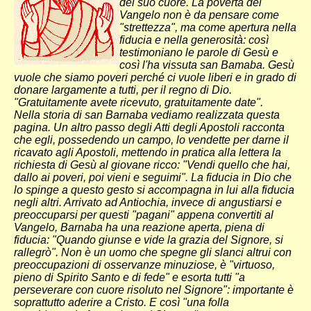
del suo cuore. La povertà del
Vangelo non è da pensare come
"strettezza", ma come apertura nella
fiducia e nella generosità: così
testimoniano le parole di Gesù e
così l'ha vissuta san Bamaba. Gesù
vuole che siamo poveri perché ci vuole liberi e in grado di
donare largamente a tutti, per il regno di Dio.
"Gratuitamente avete ricevuto, gratuitamente date".
Nella storia di san Barnaba vediamo realizzata questa
pagina. Un altro passo degli Atti degli Apostoli racconta
che egli, possedendo un campo, lo vendette per darne il
ricavato agli Apostoli, mettendo in pratica alla lettera la
richiesta di Gesù al giovane ricco: "Vendi quello che hai,
dallo ai poveri, poi vieni e seguimi". La fiducia in Dio che
lo spinge a questo gesto si accompagna in lui alla fiducia
negli altri. Arrivato ad Antiochia, invece di angustiarsi e
preoccuparsi per questi "pagani" appena convertiti al
Vangelo, Barnaba ha una reazione aperta, piena di
fiducia: "Quando giunse e vide la grazia del Signore, si
rallegrò". Non è un uomo che spegne gli slanci altrui con
preoccupazioni di osservanze minuziose, è "virtuoso,
pieno di Spirito Santo e di fede" e esorta tutti "a
perseverare con cuore risoluto nel Signore": importante è
soprattutto aderire a Cristo. E così "una folla