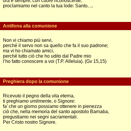
ora e sempre, con cuore riconoscente,
proclamiamo nel canto la tua lode: Santo, ...
Antifona alla comunione
Non vi chiamo più servi,
perché il servo non sa quello che fa il suo padrone;
ma vi ho chiamato amici,
perché tutto ciò che ho udito dal Padre mio
l’ho fatto conoscere a voi (T.P. Alleluia). (Gv 15,15)
Preghiera dopo la comunione
Ricevuto il pegno della vita eterna,
ti preghiamo umilmente, o Signore:
fa’ che un giorno possiamo ottenere in pienezza
ciò che, nella memoria del santo apostolo Barnaba,
pregustiamo nei segni sacramentali.
Per Cristo nostro Signore.