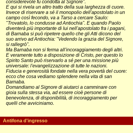
considerevole fu condotta al Signore".
E qui si rivela un altro tratto della sua larghezza di cuore.
Invece di riservare a sé il monopolio dell'apostolato in un
campo così fecondo, va a Tarso a cercare Saulo:
"Trovatolo, lo condusse ad Antiochia". E quando Paolo
diventerà più importante di lui nell'apostolato fra i pagani,
di Barnaba si può ripetere quello che gli Atti dicono del
suo arrivo ad Antiochia: "Vedendo la grazia del Signore,
si rallegrò".
Ma Barnaba non si ferma all'incoraggiamento degli altri.
E veramente tutto a disposizione di Cristo, per questo lo
Spirito Santo può riservarlo a sé per una missione più
universale: l'evangelizzazione di tutte le nazioni.
Fiducia e generosità fondate nella vera povertà del cuore:
ecco che cosa vediamo splendere nella vita di san
Barnaba.
Domandiamo al Signore di aiutarci a camminare con
gioia sulla stessa via, ad essere cioè persone di
benevolenza, di disponibilità, di incoraggiamento per
quelli che avviciniamo.
Antifona d'ingresso