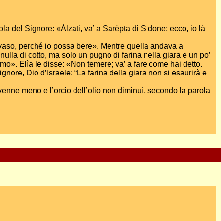
arola del Signore: «Àlzati, va’ a Sarèpta di Sidone; ecco, io là
n vaso, perché io possa bere». Mentre quella andava a
ulla di cotto, ma solo un pugno di farina nella giara e un po’
mo». Elìa le disse: «Non temere; va’ a fare come hai detto.
gnore, Dio d’Israele: “La farina della giara non si esaurirà e
n venne meno e l’orcio dell’olio non diminuì, secondo la parola