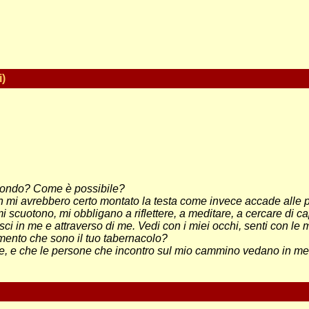
i)
el mondo? Come è possibile?
on mi avrebbero certo montato la testa come invece accade alle 
scuotono, mi obbligano a riflettere, a meditare, a cercare di cap
ci in me e attraverso di me. Vedi con i miei occhi, senti con le m
omento che sono il tuo tabernacolo?
me, e che le persone che incontro sul mio cammino vedano in me i