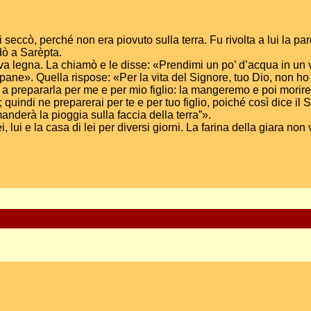
 si seccò, perché non era piovuto sulla terra. Fu rivolta a lui la p
dò a Sarèpta.
ieva legna. La chiamò e le disse: «Prendimi un po’ d’acqua in u
ane». Quella rispose: «Per la vita del Signore, tuo Dio, non ho n
ò a prepararla per me e per mio figlio: la mangeremo e poi morire
indi ne preparerai per te e per tuo figlio, poiché così dice il Si
 manderà la pioggia sulla faccia della terra”».
lui e la casa di lei per diversi giorni. La farina della giara no