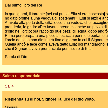
Dal primo libro dei Re
In quei giorni, il torrente [nei cui pressi Elìa si era nascosto]
ho dato ordine a una vedova di sostenerti». Egli si alzò e an
Arrivato alla porta della città, ecco una vedova che raccogl
prenderla, le gridò: «Per favore, prendimi anche un pezzo di p
d’olio nell’orcio; ora raccolgo due pezzi di legna, dopo andr
Prima però prepara una piccola focaccia per me e portamela; qu
l’orcio dell’olio non diminuirà fino al giorno in cui il Signore
Quella andò e fece come aveva detto Elìa; poi mangiarono lei, 
che il Signore aveva pronunciato per mezzo di Elìa.
Parola di Dio
Salmo responsoriale
Sal 4
Risplenda su di noi, Signore, la luce del tuo volto.
Oppure: