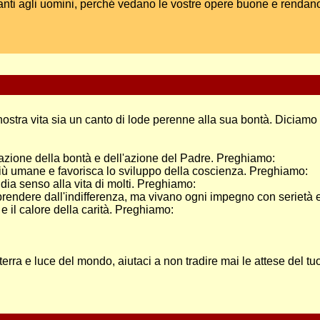
anti agli uomini, perché vedano le vostre opere buone e rendano 
 nostra vita sia un canto di lode perenne alla sua bontà. Diciamo
tazione della bontà e dell'azione del Padre. Preghiamo:
 più umane e favorisca lo sviluppo della coscienza. Preghiamo:
 dia senso alla vita di molti. Preghiamo:
ino prendere dall'indifferenza, ma vivano ogni impegno con seriet
 e il calore della carità. Preghiamo:
erra e luce del mondo, aiutaci a non tradire mai le attese del tuo