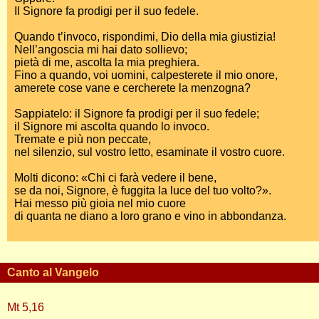
Il Signore fa prodigi per il suo fedele.
Quando t’invoco, rispondimi, Dio della mia giustizia!
Nell’angoscia mi hai dato sollievo;
pietà di me, ascolta la mia preghiera.
Fino a quando, voi uomini, calpesterete il mio onore,
amerete cose vane e cercherete la menzogna?
Sappiatelo: il Signore fa prodigi per il suo fedele;
il Signore mi ascolta quando lo invoco.
Tremate e più non peccate,
nel silenzio, sul vostro letto, esaminate il vostro cuore.
Molti dicono: «Chi ci farà vedere il bene,
se da noi, Signore, è fuggita la luce del tuo volto?».
Hai messo più gioia nel mio cuore
di quanta ne diano a loro grano e vino in abbondanza.
Canto al Vangelo
Mt 5,16