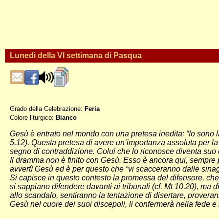
Lunedì della VI settimana di Pasqua
Grado della Celebrazione:
Feria
Colore liturgico:
Bianco
EP061 ;
Gesù è entrato nel mondo con una pretesa inedita: “Io sono la via
5,12). Questa pretesa di avere un’importanza assoluta per la
segno di contraddizione. Colui che lo riconosce diventa suo
Il dramma non è finito con Gesù. Esso è ancora qui, sempre p
avvertì Gesù ed è per questo che “vi scacceranno dalle sinago
Si capisce in questo contesto la promessa del difensore, che C
si sappiano difendere davanti ai tribunali (cf. Mt 10,20), ma 
allo scandalo, sentiranno la tentazione di disertare, provera
Gesù nel cuore dei suoi discepoli, li confermerà nella fede e