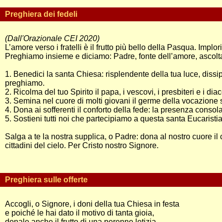
Preghiera dei fedeli
(Dall'Orazionale CEI 2020)
L’amore verso i fratelli è il frutto più bello della Pasqua. Imp
Preghiamo insieme e diciamo: Padre, fonte dell’amore, ascolta
1. Benedici la santa Chiesa: risplendente della tua luce, dissipi
preghiamo.
2. Ricolma del tuo Spirito il papa, i vescovi, i presbiteri e i di
3. Semina nel cuore di molti giovani il germe della vocazione 
4. Dona ai sofferenti il conforto della fede: la presenza cons
5. Sostieni tutti noi che partecipiamo a questa santa Eucaristia
Salga a te la nostra supplica, o Padre: dona al nostro cuore il 
cittadini del cielo. Per Cristo nostro Signore.
Preghiera sulle offerte
Accogli, o Signore, i doni della tua Chiesa in festa
e poiché le hai dato il motivo di tanta gioia,
donale anche il frutto di una perenne letizia.