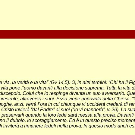
, la verità e la vita” (Gv 14,5). O, in altri termini: “Chi ha il Fig
 vita pone l’uomo davanti alla decisione suprema. Tutta la vita 
 discepolo. Colui che lo respinge diventa un suo avversario. Qu
resente, attraverso i suoi. Esso viene rinnovato nella Chiesa. “
ghe, anzi, verrà l’ora in cui chiunque vi ucciderà crederà di ren
risto invierà “dal Padre” ai suoi (“Io vi manderò”, v. 26). La sua
di preservarli quando la loro fede sarà messa alla prova. Davanti 
nno il dubbio, lo scoraggiamento. Ed è in questo preciso momento 
 li inviterà a rimanere fedeli nella prova. In questo modo anch’