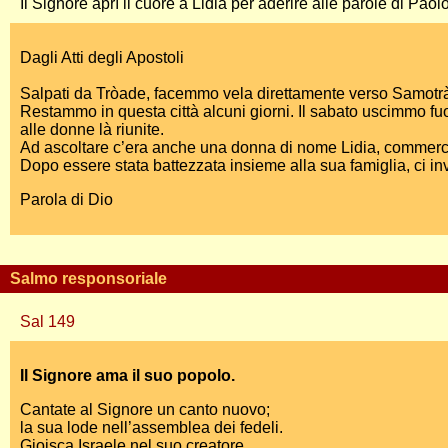
Il Signore aprì il cuore a Lidia per aderire alle parole di Paolo
Dagli Atti degli Apostoli
Salpati da Tròade, facemmo vela direttamente verso Samotràcia
Restammo in questa città alcuni giorni. Il sabato uscimmo fuo
alle donne là riunite.
Ad ascoltare c’era anche una donna di nome Lidia, commerciante
Dopo essere stata battezzata insieme alla sua famiglia, ci in
Parola di Dio
Salmo responsoriale
Sal 149
Il Signore ama il suo popolo.
Cantate al Signore un canto nuovo;
la sua lode nell’assemblea dei fedeli.
Gioisca Israele nel suo creatore,