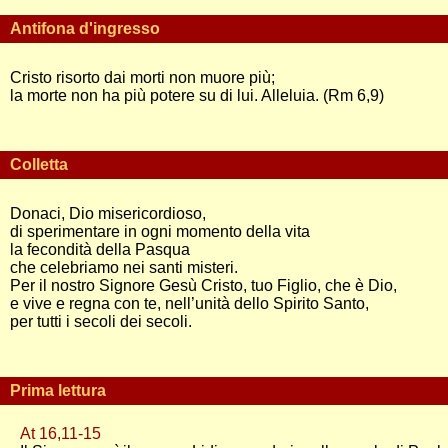
Antifona d'ingresso
Cristo risorto dai morti non muore più;
la morte non ha più potere su di lui. Alleluia. (Rm 6,9)
Colletta
Donaci, Dio misericordioso,
di sperimentare in ogni momento della vita
la fecondità della Pasqua
che celebriamo nei santi misteri.
Per il nostro Signore Gesù Cristo, tuo Figlio, che è Dio,
e vive e regna con te, nell’unità dello Spirito Santo,
per tutti i secoli dei secoli.
Prima lettura
At 16,11-15