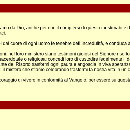
loriamo da Dio, anche per noi, il compiersi di questo inestimabile 
ci.
 dal cuore di ogni uomo le tenebre dell’incredulità, e conduca all’
aconi: nel loro ministero siano testimoni gioiosi del Signore risort
sacerdotale o religiosa: concedi loro di custodire fedelmente il 
olante del Risorto trasformi ogni paura e angoscia in viva spera
: il mistero che stiamo celebrando trasformi la nostra vita in un 
coraggio di vivere in conformità al Vangelo, per essere su questa