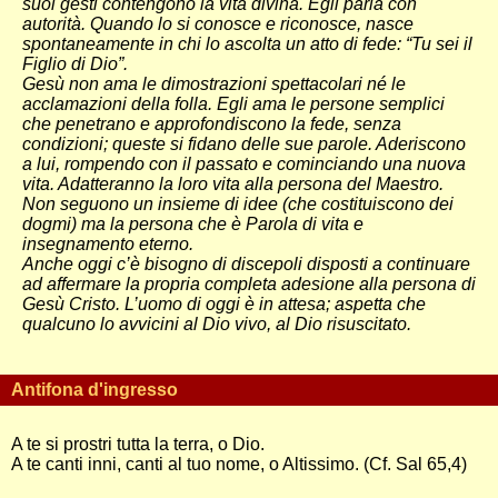
suoi gesti contengono la vita divina. Egli parla con
autorità. Quando lo si conosce e riconosce, nasce
spontaneamente in chi lo ascolta un atto di fede: “Tu sei il
Figlio di Dio”.
Gesù non ama le dimostrazioni spettacolari né le
acclamazioni della folla. Egli ama le persone semplici
che penetrano e approfondiscono la fede, senza
condizioni; queste si fidano delle sue parole. Aderiscono
a lui, rompendo con il passato e cominciando una nuova
vita. Adatteranno la loro vita alla persona del Maestro.
Non seguono un insieme di idee (che costituiscono dei
dogmi) ma la persona che è Parola di vita e
insegnamento eterno.
Anche oggi c’è bisogno di discepoli disposti a continuare
ad affermare la propria completa adesione alla persona di
Gesù Cristo. L’uomo di oggi è in attesa; aspetta che
qualcuno lo avvicini al Dio vivo, al Dio risuscitato.
Antifona d'ingresso
A te si prostri tutta la terra, o Dio.
A te canti inni, canti al tuo nome, o Altissimo. (Cf. Sal 65,4)