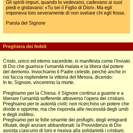
Gli spiriti impuri, quando lo vedevano, cadevano ai suoi
piedi e gridavano: «Tu sei il Figlio di Dio!». Ma egli
imponeva loro severamente di non svelare chi egli fosse.
Parola del Signore
Preghiera dei fedeli
Cristo, unico ed eterno sacerdote, si manifesta come l'Inviato
di Dio che guarisce l'umanità malata e la libera dal potere
del demonio. Invochiamo il Padre celeste, perché anche in
noi faccia risplendere la vittoria del Messia, dicendo:
In te, Signore, vinceremo la morte.
Preghiamo per la Chiesa: il Signore continui a guarire e a
liberare l'umanità sofferente attraverso l'opera dei cristiani.
Preghiamo per le autorità civili: non ricerchino un potere che
divide e opprime, ma che risponda alle necessità degli umili
e degli indifesi.
Preghiamo per le folle smarrite dei profughi, degli emigranti
rifiutati, degli anziani abbandonati: la Provvidenza di Dio
assista ciascuno di loro e muova alla solidarietà i cristiani.