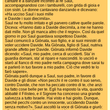
cantare e a danzare incontro al re Saul,
accompagnandosi con i tamburelli, con grida di gioia e
con sistri. Le donne cantavano danzando e dicevano:
«Ha ucciso Saul i suoi mille
e Davide i suoi diecimila».
Saul ne fu molto irritato e gli parvero cattive quelle parole.
Diceva: «Hanno dato a Davide diecimila, a me ne hanno
dati mille. Non gli manca altro che il regno». Così da quel
giorno in poi Saul guardava sospettoso Davide.
Saul comunicò a Giònata, suo figlio, e ai suoi ministri di
voler uccidere Davide. Ma Giònata, figlio di Saul, nutriva
grande affetto per Davide. Giònata informò Davide
dicendo: «Saul, mio padre, cerca di ucciderti. Sta’ in
guardia domani, sta’ al riparo e nasconditi. Io uscirò e
starò al fianco di mio padre nella campagna dove sarai tu
e parlerò in tuo favore a mio padre. Ciò che vedrò te lo
farò sapere».
Giònata parlò dunque a Saul, suo padre, in favore di
Davide e gli disse: «Non pecchi il re contro il suo servo,
contro Davide, che non ha peccato contro di te, che anzi
ha fatto cose belle per te. Egli ha esposto la vita, quando
abbatté il Filisteo, e il Signore ha concesso una grande
salvezza a tutto Israele. Hai visto e hai gioito. Dunque,
perché pecchi contro un innocente, uccidendo Davide
senza motivo?». Saul ascoltò la voce di Giònata e giurò: