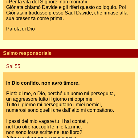
«Per la vita del Signore, non morirà!».
Giònata chiamò Davide e gli riferì questo colloquio. Poi
Giònata introdusse presso Saul Davide, che rimase alla
sua presenza come prima.
Parola di Dio
Salmo responsoriale
Sal 55
In Dio confido, non avrò timore.
Pietà di me, o Dio, perché un uomo mi perseguita,
un aggressore tutto il giorno mi opprime.
Tutto il giorno mi perseguitano i miei nemici,
numerosi sono quelli che dall’alto mi combattono.
I passi del mio vagare tu li hai contati,
nel tuo otre raccogli le mie lacrime:
non sono forse scritte nel tuo libro?
Allora si ritireranno i miei nemici,