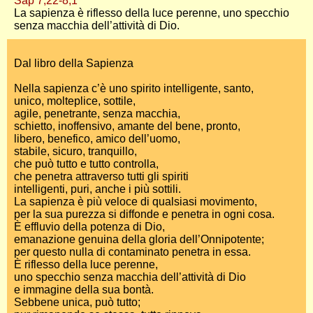
Sap 7,22-8,1
La sapienza è riflesso della luce perenne, uno specchio
senza macchia dell’attività di Dio.
Dal libro della Sapienza
Nella sapienza c’è uno spirito intelligente, santo,
unico, molteplice, sottile,
agile, penetrante, senza macchia,
schietto, inoffensivo, amante del bene, pronto,
libero, benefico, amico dell’uomo,
stabile, sicuro, tranquillo,
che può tutto e tutto controlla,
che penetra attraverso tutti gli spiriti
intelligenti, puri, anche i più sottili.
La sapienza è più veloce di qualsiasi movimento,
per la sua purezza si diffonde e penetra in ogni cosa.
È effluvio della potenza di Dio,
emanazione genuina della gloria dell’Onnipotente;
per questo nulla di contaminato penetra in essa.
È riflesso della luce perenne,
uno specchio senza macchia dell’attività di Dio
e immagine della sua bontà.
Sebbene unica, può tutto;