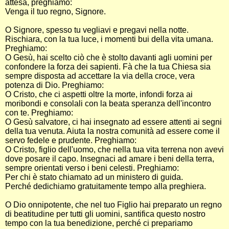
attesa, preghiamo:
Venga il tuo regno, Signore.
O Signore, spesso tu vegliavi e pregavi nella notte.
Rischiara, con la tua luce, i momenti bui della vita umana.
Preghiamo:
O Gesù, hai scelto ciò che è stolto davanti agli uomini per
confondere la forza dei sapienti. Fà che la tua Chiesa sia
sempre disposta ad accettare la via della croce, vera
potenza di Dio. Preghiamo:
O Cristo, che ci aspetti oltre la morte, infondi forza ai
moribondi e consolali con la beata speranza dell'incontro
con te. Preghiamo:
O Gesù salvatore, ci hai insegnato ad essere attenti ai segni
della tua venuta. Aiuta la nostra comunità ad essere come il
servo fedele e prudente. Preghiamo:
O Cristo, figlio dell'uomo, che nella tua vita terrena non avevi
dove posare il capo. Insegnaci ad amare i beni della terra,
sempre orientati verso i beni celesti. Preghiamo:
Per chi è stato chiamato ad un ministero di guida.
Perché dedichiamo gratuitamente tempo alla preghiera.
O Dio onnipotente, che nel tuo Figlio hai preparato un regno
di beatitudine per tutti gli uomini, santifica questo nostro
tempo con la tua benedizione, perché ci prepariamo