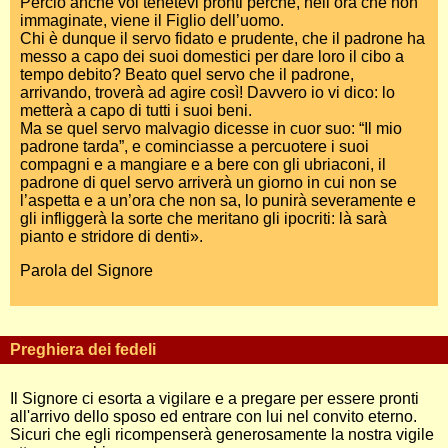
Perciò anche voi tenetevi pronti perché, nell’ora che non
immaginate, viene il Figlio dell’uomo.
Chi è dunque il servo fidato e prudente, che il padrone ha
messo a capo dei suoi domestici per dare loro il cibo a
tempo debito? Beato quel servo che il padrone,
arrivando, troverà ad agire così! Davvero io vi dico: lo
metterà a capo di tutti i suoi beni.
Ma se quel servo malvagio dicesse in cuor suo: “Il mio
padrone tarda”, e cominciasse a percuotere i suoi
compagni e a mangiare e a bere con gli ubriaconi, il
padrone di quel servo arriverà un giorno in cui non se
l’aspetta e a un’ora che non sa, lo punirà severamente e
gli infliggerà la sorte che meritano gli ipocriti: là sarà
pianto e stridore di denti».
Parola del Signore
Preghiera dei fedeli
Il Signore ci esorta a vigilare e a pregare per essere pronti
all'arrivo dello sposo ed entrare con lui nel convito eterno.
Sicuri che egli ricompenserà generosamente la nostra vigile