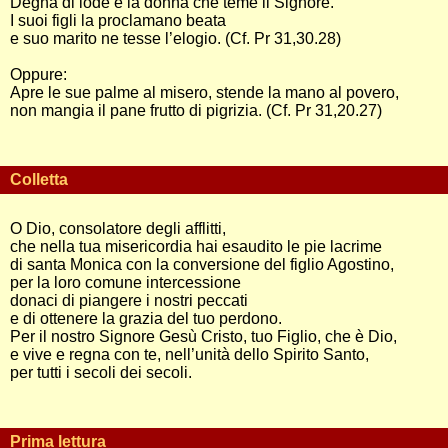
Degna di lode è la donna che teme il Signore.
I suoi figli la proclamano beata
e suo marito ne tesse l’elogio. (Cf. Pr 31,30.28)
Oppure:
Apre le sue palme al misero, stende la mano al povero,
non mangia il pane frutto di pigrizia. (Cf. Pr 31,20.27)
Colletta
O Dio, consolatore degli afflitti,
che nella tua misericordia hai esaudito le pie lacrime
di santa Monica con la conversione del figlio Agostino,
per la loro comune intercessione
donaci di piangere i nostri peccati
e di ottenere la grazia del tuo perdono.
Per il nostro Signore Gesù Cristo, tuo Figlio, che è Dio,
e vive e regna con te, nell’unità dello Spirito Santo,
per tutti i secoli dei secoli.
Prima lettura