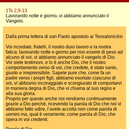
1Ts 2,9-13
Lavorando notte e giorno, vi abbiamo annunciato il
Vangelo.
Dalla prima lettera di san Paolo apostolo ai Tessalonicési
Voi ricordate, fratelli, il nostro duro lavoro e la nostra
fatica: lavorando notte e giorno per non essere di peso ad
alcuno di voi, vi abbiamo annunciato il vangelo di Dio.
Voi siete testimoni, e lo è anche Dio, che il nostro
comportamento verso di voi, che credete, è stato santo,
giusto e irreprensibile. Sapete pure che, come fa un
padre verso i propri figli, abbiamo esortato ciascuno di
voi, vi abbiamo incoraggiato e scongiurato di comportarvi
in maniera degna di Dio, che vi chiama al suo regno e
alla sua gloria.
Proprio per questo anche noi rendiamo continuamente
grazie a Dio perché, ricevendo la parola di Dio che noi vi
abbiamo fatto udire, l’avete accolta non come parola di
uomini ma, qual è veramente, come parola di Dio, che
opera in voi credenti.