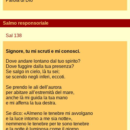
Parola di Dio
Salmo responsoriale
Sal 138
Signore, tu mi scruti e mi conosci.
Dove andare lontano dal tuo spirito?
Dove fuggire dalla tua presenza?
Se salgo in cielo, là tu sei;
se scendo negli inferi, eccoti.
Se prendo le ali dell’aurora
per abitare all’estremità del mare,
anche là mi guida la tua mano
e mi afferra la tua destra.
Se dico: «Almeno le tenebre mi avvolgano
e la luce intorno a me sia notte»,
nemmeno le tenebre per te sono tenebre
e la notte è luminosa come il giorno.