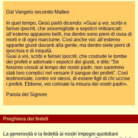
Dal Vangelo secondo Matteo
In quel tempo, Gesù parlò dicendo: «Guai a voi, scribi e
farisei ipocriti, che assomigliate a sepolcri imbiancati:
all’esterno appaiono belli, ma dentro sono pieni di ossa di
morti e di ogni marciume. Così anche voi: all’esterno
apparite giusti davanti alla gente, ma dentro siete pieni di
ipocrisia e di iniquità.
Guai a voi, scribi e farisei ipocriti, che costruite le tombe
dei profeti e adornate i sepolcri dei giusti, e dite: “Se
fossimo vissuti al tempo dei nostri padri, non saremmo
stati loro complici nel versare il sangue dei profeti”. Così
testimoniate, contro voi stessi, di essere figli di chi uccise
i profeti. Ebbene, voi colmate la misura dei vostri padri».
Parola del Signore
Preghiera dei fedeli
La generosità e la fedeltà ai nostri impegni quotidiani