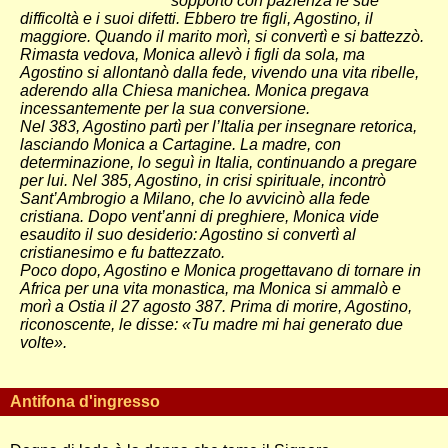
sopportò con pazienza le sue
difficoltà e i suoi difetti. Ebbero tre figli, Agostino, il
maggiore. Quando il marito morì, si convertì e si battezzò.
Rimasta vedova, Monica allevò i figli da sola, ma
Agostino si allontanò dalla fede, vivendo una vita ribelle,
aderendo alla Chiesa manichea. Monica pregava
incessantemente per la sua conversione.
Nel 383, Agostino partì per l’Italia per insegnare retorica,
lasciando Monica a Cartagine. La madre, con
determinazione, lo seguì in Italia, continuando a pregare
per lui. Nel 385, Agostino, in crisi spirituale, incontrò
Sant’Ambrogio a Milano, che lo avvicinò alla fede
cristiana. Dopo vent’anni di preghiere, Monica vide
esaudito il suo desiderio: Agostino si convertì al
cristianesimo e fu battezzato.
Poco dopo, Agostino e Monica progettavano di tornare in
Africa per una vita monastica, ma Monica si ammalò e
morì a Ostia il 27 agosto 387. Prima di morire, Agostino,
riconoscente, le disse: «Tu madre mi hai generato due
volte».
Antifona d'ingresso