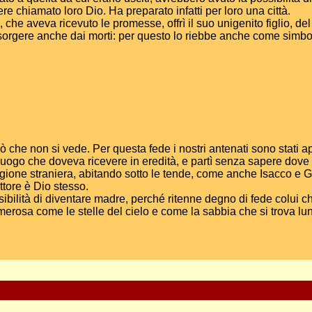
e chiamato loro Dio. Ha preparato infatti per loro una città.
, che aveva ricevuto le promesse, offrì il suo unigenito figlio, d
isorgere anche dai morti: per questo lo riebbe anche come simbo
iò che non si vede. Per questa fede i nostri antenati sono stati a
uogo che doveva ricevere in eredità, e partì senza sapere dove
egione straniera, abitando sotto le tende, come anche Isacco e
uttore è Dio stesso.
ssibilità di diventare madre, perché ritenne degno di fede colui
rosa come le stelle del cielo e come la sabbia che si trova lun