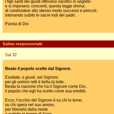
I figli santi dei giusti offrivano sacrifici in segreto
e si imposero, concordi, questa legge divina:
di condividere allo stesso modo successi e pericoli,
intonando subito le sacre lodi dei padri.
Parola di Dio
Salmo responsoriale
Sal 32
Beato il popolo scelto dal Signore.
Esultate, o giusti, nel Signore;
per gli uomini retti è bella la lode.
Beata la nazione che ha il Signore come Dio,
il popolo che egli ha scelto come sua eredità.
Ecco, l’occhio del Signore è su chi lo teme,
su chi spera nel suo amore,
per liberarlo dalla morte
e nutrirlo in tempo di fame.