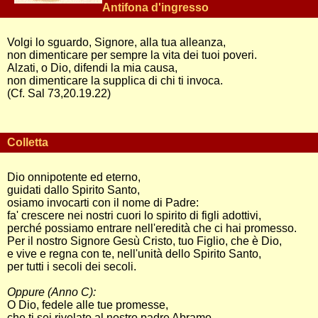
Antifona d'ingresso
Volgi lo sguardo, Signore, alla tua alleanza,
non dimenticare per sempre la vita dei tuoi poveri.
Alzati, o Dio, difendi la mia causa,
non dimenticare la supplica di chi ti invoca.
(Cf. Sal 73,20.19.22)
Colletta
Dio onnipotente ed eterno,
guidati dallo Spirito Santo,
osiamo invocarti con il nome di Padre:
fa' crescere nei nostri cuori lo spirito di figli adottivi,
perché possiamo entrare nell'eredità che ci hai promesso.
Per il nostro Signore Gesù Cristo, tuo Figlio, che è Dio,
e vive e regna con te, nell'unità dello Spirito Santo,
per tutti i secoli dei secoli.
Oppure (Anno C):
O Dio, fedele alle tue promesse,
che ti sei rivelato al nostro padre Abramo,