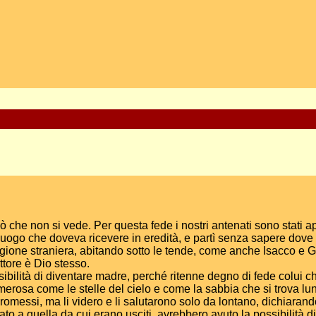
iò che non si vede. Per questa fede i nostri antenati sono stati a
uogo che doveva ricevere in eredità, e partì senza sapere dove
egione straniera, abitando sotto le tende, come anche Isacco e
uttore è Dio stesso.
ssibilità di diventare madre, perché ritenne degno di fede colui
rosa come le stelle del cielo e come la sabbia che si trova lun
romessi, ma li videro e li salutarono solo da lontano, dichiarando 
o a quella da cui erano usciti, avrebbero avuto la possibilità di 