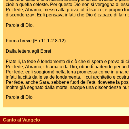
cioè a quella celeste. Per questo Dio non si vergogna di esser
Per fede, Abramo, messo alla prova, offrì Isacco, e proprio lui
discendenza». Egli pensava infatti che Dio è capace di far r
Parola di Dio.
Forma breve (Eb 11,1-2.8-12):
Dalla lettera agli Ebrei
Fratelli, la fede è fondamento di ciò che si spera e prova di c
Per fede, Abramo, chiamato da Dio, obbedì partendo per un l
Per fede, egli soggiornò nella terra promessa come in una r
infatti la città dalle salde fondamenta, il cui architetto e costr
Per fede, anche Sara, sebbene fuori dell’età, ricevette la po
inoltre già segnato dalla morte, nacque una discendenza nume
Parola di Dio
Canto al Vangelo