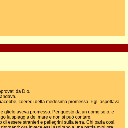
pprovati da Dio.
 andava.
 Giacobbe, coeredi della medesima promessa. Egli aspettava
 che glielo aveva promesso. Per questo da un uomo solo, e
go la spiaggia del mare e non si può contare.
di essere stranieri e pellegrini sulla terra. Chi parla così,
ritornarvi; ora invece essi aspirano a una patria migliore,