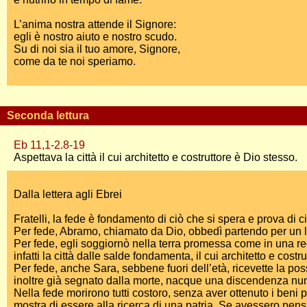
L’anima nostra attende il Signore:
egli è nostro aiuto e nostro scudo.
Su di noi sia il tuo amore, Signore,
come da te noi speriamo.
Seconda lettura
Eb 11,1-2.8-19
Aspettava la città il cui architetto e costruttore è Dio stesso.
Dalla lettera agli Ebrei
Fratelli, la fede è fondamento di ciò che si spera e prova di c
Per fede, Abramo, chiamato da Dio, obbedì partendo per un l
Per fede, egli soggiornò nella terra promessa come in una r
infatti la città dalle salde fondamenta, il cui architetto e costr
Per fede, anche Sara, sebbene fuori dell’età, ricevette la po
inoltre già segnato dalla morte, nacque una discendenza nume
Nella fede morirono tutti costoro, senza aver ottenuto i beni p
mostra di essere alla ricerca di una patria. Se avessero pensat