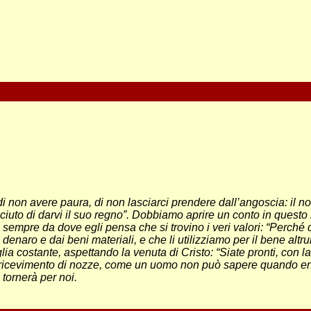
di non avere paura, di non lasciarci prendere dall’angoscia: il 
aciuto di darvi il suo regno”. Dobbiamo aprire un conto in questo 
empre da dove egli pensa che si trovino i veri valori: “Perché do
 denaro e dai beni materiali, e che li utilizziamo per il bene alt
a costante, aspettando la venuta di Cristo: “Siate pronti, con la
l ricevimento di nozze, come un uomo non può sapere quando ent
 tornerà per noi.