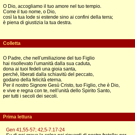
O Dio, accogliamo il tuo amore nel tuo tempio.
Come il tuo nome, o Dio,
così la tua lode si estende sino ai confini della terra;
è piena di giustizia la tua destra.
Colletta
O Padre, che nell'umiliazione del tuo Figlio
hai risollevato l'umanità dalla sua caduta,
dona ai tuoi fedeli una gioia santa,
perché, liberati dalla schiavitù del peccato,
godano della felicità eterna.
Per il nostro Signore Gesù Cristo, tuo Figlio, che è Dio,
e vive e regna con te, nell'unità dello Spirito Santo,
per tutti i secoli dei secoli.
Prima lettura
Gen 41,55-57; 42,5-7.17-24