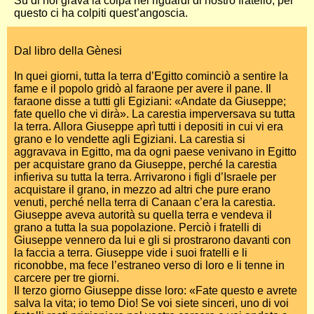
Su di noi grava la colpa nei riguardi di nostro fratello; per
questo ci ha colpiti quest’angoscia.
Dal libro della Gènesi
In quei giorni, tutta la terra d’Egitto cominciò a sentire la
fame e il popolo gridò al faraone per avere il pane. Il
faraone disse a tutti gli Egiziani: «Andate da Giuseppe;
fate quello che vi dirà». La carestia imperversava su tutta
la terra. Allora Giuseppe aprì tutti i depositi in cui vi era
grano e lo vendette agli Egiziani. La carestia si
aggravava in Egitto, ma da ogni paese venivano in Egitto
per acquistare grano da Giuseppe, perché la carestia
infieriva su tutta la terra. Arrivarono i figli d’Israele per
acquistare il grano, in mezzo ad altri che pure erano
venuti, perché nella terra di Canaan c’era la carestia.
Giuseppe aveva autorità su quella terra e vendeva il
grano a tutta la sua popolazione. Perciò i fratelli di
Giuseppe vennero da lui e gli si prostrarono davanti con
la faccia a terra. Giuseppe vide i suoi fratelli e li
riconobbe, ma fece l’estraneo verso di loro e li tenne in
carcere per tre giorni.
Il terzo giorno Giuseppe disse loro: «Fate questo e avrete
salva la vita; io temo Dio! Se voi siete sinceri, uno di voi