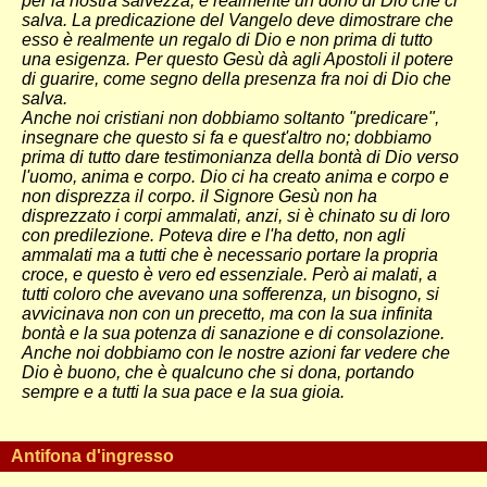
per la nostra salvezza, è realmente un dono di Dio che ci
salva. La predicazione del Vangelo deve dimostrare che
esso è realmente un regalo di Dio e non prima di tutto
una esigenza. Per questo Gesù dà agli Apostoli il potere
di guarire, come segno della presenza fra noi di Dio che
salva.
Anche noi cristiani non dobbiamo soltanto "predicare",
insegnare che questo si fa e quest'altro no; dobbiamo
prima di tutto dare testimonianza della bontà di Dio verso
l'uomo, anima e corpo. Dio ci ha creato anima e corpo e
non disprezza il corpo. il Signore Gesù non ha
disprezzato i corpi ammalati, anzi, si è chinato su di loro
con predilezione. Poteva dire e l'ha detto, non agli
ammalati ma a tutti che è necessario portare la propria
croce, e questo è vero ed essenziale. Però ai malati, a
tutti coloro che avevano una sofferenza, un bisogno, si
avvicinava non con un precetto, ma con la sua infinita
bontà e la sua potenza di sanazione e di consolazione.
Anche noi dobbiamo con le nostre azioni far vedere che
Dio è buono, che è qualcuno che si dona, portando
sempre e a tutti la sua pace e la sua gioia.
Antifona d'ingresso