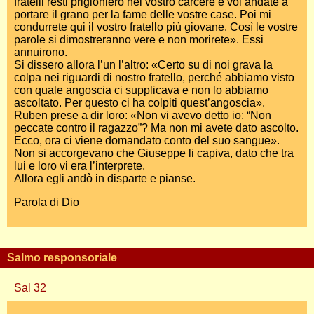
fratelli resti prigioniero nel vostro carcere e voi andate a
portare il grano per la fame delle vostre case. Poi mi
condurrete qui il vostro fratello più giovane. Così le vostre
parole si dimostreranno vere e non morirete». Essi
annuirono.
Si dissero allora l’un l’altro: «Certo su di noi grava la
colpa nei riguardi di nostro fratello, perché abbiamo visto
con quale angoscia ci supplicava e non lo abbiamo
ascoltato. Per questo ci ha colpiti quest’angoscia».
Ruben prese a dir loro: «Non vi avevo detto io: “Non
peccate contro il ragazzo”? Ma non mi avete dato ascolto.
Ecco, ora ci viene domandato conto del suo sangue».
Non si accorgevano che Giuseppe li capiva, dato che tra
lui e loro vi era l’interprete.
Allora egli andò in disparte e pianse.
Parola di Dio
Salmo responsoriale
Sal 32