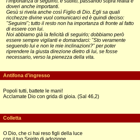
l'importanza di seguirlo, e subito, passando sopra realtà e
doveri anche importanti.
Gesù si rivela anche così Figlio di Dio. Egli sa quali
ricchezze divine vuol comunicarci ed è quindi deciso:
"Seguimi"; tutto il resto non ha importanza di fronte al fatto
di essere con lui.
Noi abbiamo già la felicità di seguirlo; dobbiamo però
essere sempre vigilanti e domandarci: "Sto veramente
seguendo lui e non le mie inclinazioni?" per poter
riprendere la giusta direzione dietro di lui, se fosse
necessario, verso la pienezza della vita.
Antifona d'ingresso
Popoli tutti, battete le mani!
Acclamate Dio con grida di gioia. (Sal 46,2)
Colletta
O Dio, che ci hai reso figli della luce
con il tuo Spirito di adozione,