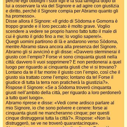
perché egli obblighi i suoi figli e la sua famiglia dopo di
lui a osservare la via del Signore e ad agire con giustizia
e diritto, perché il Signore compia per Abramo quanto gli
ha promesso».
Disse allora il Signore: «Il grido di Sòdoma e Gomorra è
troppo grande e il loro peccato è molto grave. Voglio
scendere a vedere se proprio hanno fatto tutto il male di
cui è giunto il grido fino a me; lo voglio sapere!».
Quegli uomini partirono di là e andarono verso Sòdoma,
mentre Abramo stava ancora alla presenza del Signore.
Abramo gli si avvicinò e gli disse: «Davvero sterminerai il
giusto con l’empio? Forse vi sono cinquanta giusti nella
città: davvero li vuoi sopprimere? E non perdonerai a quel
luogo per riguardo ai cinquanta giusti che vi si trovano?
Lontano da te il far morire il giusto con l’empio, così che il
giusto sia trattato come l’empio; lontano da te! Forse il
giudice di tutta la terra non praticherà la giustizia?».
Rispose il Signore: «Se a Sòdoma troverò cinquanta
giusti nell’ambito della città, per riguardo a loro perdonerò
a tutto quel luogo».
Abramo riprese e disse: «Vedi come ardisco parlare al
mio Signore, io che sono polvere e cenere: forse ai
cinquanta giusti ne mancheranno cinque; per questi
cinque distruggerai tutta la città?». Rispose: «Non la
distruggerò, se ve ne troverò quarantacinque».