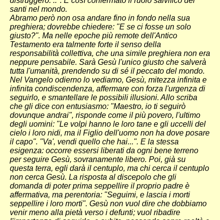
distruggerò. ..". E così confermato il ruolo salvifico dei
santi nel mondo.
Abramo però non osa andare fino in fondo nella sua
preghiera; dovrebbe chiedere: "E se ci fosse un solo
giusto?". Ma nelle epoche più remote dell'Antico
Testamento era talmente forte il senso della
responsabilità collettiva, che una simile preghiera non era
neppure pensabile. Sarà Gesù l'unico giusto che salverà
tutta l'umanità, prendendo su di sé il peccato del mondo.
Nel Vangelo odierno lo vediamo, Gesù, mitezza infinita e
infinita condiscendenza, affermare con forza l'urgenza di
seguirlo, e smantellare le possibili illusioni. Allo scriba
che gli dice con entusiasmo: "Maestro, io ti seguirò
dovunque andrai", risponde come il più povero, l'ultimo
degli uomini: "Le volpi hanno le loro tane e gli uccelli del
cielo i loro nidi, ma il Figlio dell'uomo non ha dove posare
il capo". "Va', vendi quello che hai...". E la stessa
esigenza: occorre essersi liberati da ogni bene terreno
per seguire Gesù, sovranamente libero. Poi, già su
questa terra, egli darà il centuplo, ma chi cerca il centuplo
non cerca Gesù. La risposta al discepolo che gli
domanda di poter prima seppellire il proprio padre è
affermativa, ma perentoria: "Seguimi, e lascia i morti
seppellire i loro morti". Gesù non vuol dire che dobbiamo
venir meno alla pietà verso i defunti; vuol ribadire