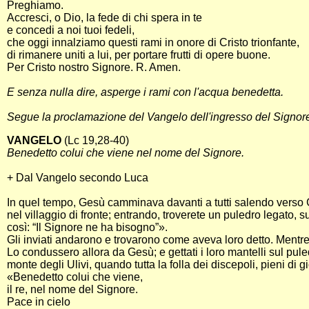
Preghiamo.
Accresci, o Dio, la fede di chi spera in te
e concedi a noi tuoi fedeli,
che oggi innalziamo questi rami in onore di Cristo trionfante,
di rimanere uniti a lui, per portare frutti di opere buone.
Per Cristo nostro Signore. R. Amen.
E senza nulla dire, asperge i rami con l'acqua benedetta.
Segue la proclamazione del Vangelo dell'ingresso del Signor
VANGELO
(Lc 19,28-40)
Benedetto colui che viene nel nome del Signore.
+ Dal Vangelo secondo Luca
In quel tempo, Gesù camminava davanti a tutti salendo verso G
nel villaggio di fronte; entrando, troverete un puledro legato
così: “Il Signore ne ha bisogno”».
Gli inviati andarono e trovarono come aveva loro detto. Mentre 
Lo condussero allora da Gesù; e gettati i loro mantelli sul pule
monte degli Ulivi, quando tutta la folla dei discepoli, pieni di
«Benedetto colui che viene,
il re, nel nome del Signore.
Pace in cielo