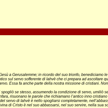
Gesù a Gerusalemme; in ricordo del suo trionfo, benediciamo le
cantico sul servo sofferente di Iahvè che ci prepara ad ascoltare 
servo. Essa fa anche parte della nostra missione di cristiani. N
gli spogliò se stesso, assumendo la condizione di servo, umiliò s
anfara, risuonano le parole che richiamano l’antico inno cristiano
ria del servo di Iahvè è nello spogliarsi completamente, nell’abba
ina di Cristo è nel suo abbassarsi, nel suo servire, nella sua soli