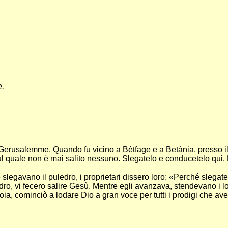
e.
erusalemme. Quando fu vicino a Bètfage e a Betània, presso il 
, sul quale non è mai salito nessuno. Slegatelo e conducetelo qu
slegavano il puledro, i proprietari dissero loro: «Perché slegate
dro, vi fecero salire Gesù. Mentre egli avanzava, stendevano i lo
 gioia, cominciò a lodare Dio a gran voce per tutti i prodigi che 