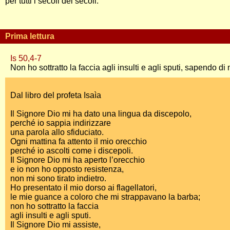
per tutti i secoli dei secoli.
Prima lettura
Is 50,4-7
Non ho sottratto la faccia agli insulti e agli sputi, sapendo d
Dal libro del profeta Isaìa
Il Signore Dio mi ha dato una lingua da discepolo,
perché io sappia indirizzare
una parola allo sfiduciato.
Ogni mattina fa attento il mio orecchio
perché io ascolti come i discepoli.
Il Signore Dio mi ha aperto l’orecchio
e io non ho opposto resistenza,
non mi sono tirato indietro.
Ho presentato il mio dorso ai flagellatori,
le mie guance a coloro che mi strappavano la barba;
non ho sottratto la faccia
agli insulti e agli sputi.
Il Signore Dio mi assiste,