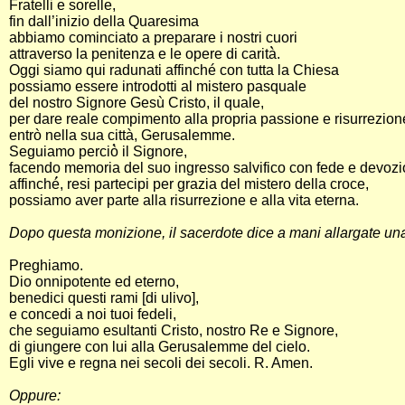
Fratelli e sorelle,
fin dall’inizio della Quaresima
abbiamo cominciato a preparare i nostri cuori
attraverso la penitenza e le opere di carità̀.
Oggi siamo qui radunati affinché con tutta la Chiesa
possiamo essere introdotti al mistero pasquale
del nostro Signore Gesù Cristo, il quale,
per dare reale compimento alla propria passione e risurrezion
entrò nella sua città, Gerusalemme.
Seguiamo perciò̀ il Signore,
facendo memoria del suo ingresso salvifico con fede e devozi
affinché́, resi partecipi per grazia del mistero della croce,
possiamo aver parte alla risurrezione e alla vita eterna.
Dopo questa monizione, il sacerdote dice a mani allargate una
Preghiamo.
Dio onnipotente ed eterno,
benedici questi rami [di ulivo],
e concedi a noi tuoi fedeli,
che seguiamo esultanti Cristo, nostro Re e Signore,
di giungere con lui alla Gerusalemme del cielo.
Egli vive e regna nei secoli dei secoli. R. Amen.
Oppure: