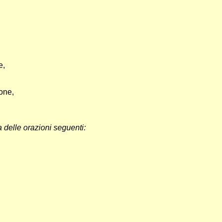
e,
one,
 delle orazioni seguenti: