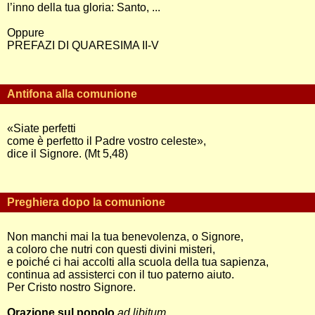
l’inno della tua gloria: Santo, ...
Oppure
PREFAZI DI QUARESIMA II-V
Antifona alla comunione
«Siate perfetti
come è perfetto il Padre vostro celeste»,
dice il Signore. (Mt 5,48)
Preghiera dopo la comunione
Non manchi mai la tua benevolenza, o Signore,
a coloro che nutri con questi divini misteri,
e poiché ci hai accolti alla scuola della tua sapienza,
continua ad assisterci con il tuo paterno aiuto.
Per Cristo nostro Signore.
Orazione sul popolo
ad libitum