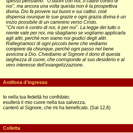
spesso pensiamo: "O buoni con noi, o cattivi contro di
noi", ma ancora una volta questa non è la prospettiva
divina. Dio fa piovere sui buoni e sui cattivi, cioè
dispensa ovunque le sue grazie e ogni grazia divina è un
inizio possibile di un cammino verso Cristo.
"Chi non è contro di noi, è per noi". La legge del tutto o
niente vale per noi, ma sbagliamo se vogliamo applicarla
agli altri, perché non siamo noi giudici degli altri.
Rallegriamoci di ogni piccolo bene che vediamo
compiere da chiunque, perché ogni passo nel bene
avvicina a Dio. Chiediamo al Signore il dono di questa
larghezza di cuore, che corrisponde al suo desiderio e al
vero interesse dell'evangelizzazione.
Antifona d'ingresso
Io nella tua fedeltà ho confidato;
esulterà il mio cuore nella tua salvezza,
canterò al Signore, che mi ha beneficato. (Sal 12,6)
Colletta