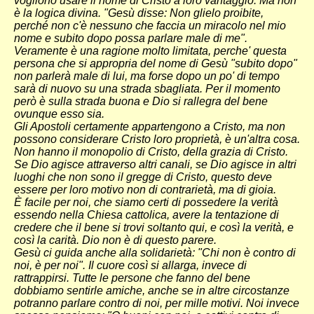
vogliono usare il nome di Cristo a loro vantaggio. Ma non
è la logica divina. "Gesù disse: Non glielo proibite,
perché non c'è nessuno che faccia un miracolo nel mio
nome e subito dopo possa parlare male di me".
Veramente è una ragione molto limitata, perche' questa
persona che si appropria del nome di Gesù "subito dopo"
non parlerà male di lui, ma forse dopo un po' di tempo
sarà di nuovo su una strada sbagliata. Per il momento
però è sulla strada buona e Dio si rallegra del bene
ovunque esso sia.
Gli Apostoli certamente appartengono a Cristo, ma non
possono considerare Cristo loro proprietà, è un'altra cosa.
Non hanno il monopolio di Cristo, della grazia di Cristo.
Se Dio agisce attraverso altri canali, se Dio agisce in altri
luoghi che non sono il gregge di Cristo, questo deve
essere per loro motivo non di contrarietà, ma di gioia.
È facile per noi, che siamo certi di possedere la verità
essendo nella Chiesa cattolica, avere la tentazione di
credere che il bene si trovi soltanto qui, e così la verità, e
così la carità. Dio non è di questo parere.
Gesù ci guida anche alla solidarietà: "Chi non è contro di
noi, è per noi". Il cuore così si allarga, invece di
rattrappirsi. Tutte le persone che fanno del bene
dobbiamo sentirle amiche, anche se in altre circostanze
potranno parlare contro di noi, per mille motivi. Noi invece