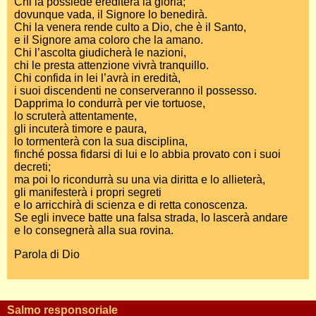
Chi la possiede erediterà la gloria;
dovunque vada, il Signore lo benedirà.
Chi la venera rende culto a Dio, che è il Santo,
e il Signore ama coloro che la amano.
Chi l’ascolta giudicherà le nazioni,
chi le presta attenzione vivrà tranquillo.
Chi confida in lei l’avrà in eredità,
i suoi discendenti ne conserveranno il possesso.
Dapprima lo condurrà per vie tortuose,
lo scruterà attentamente,
gli incuterà timore e paura,
lo tormenterà con la sua disciplina,
finché possa fidarsi di lui e lo abbia provato con i suoi
decreti;
ma poi lo ricondurrà su una via diritta e lo allieterà,
gli manifesterà i propri segreti
e lo arricchirà di scienza e di retta conoscenza.
Se egli invece batte una falsa strada, lo lascerà andare
e lo consegnerà alla sua rovina.
Parola di Dio
Salmo responsoriale