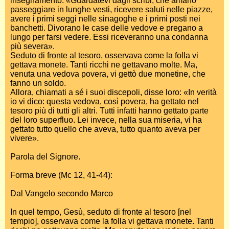
insegnamento: «Guardatevi dagli scribi, che amano
passeggiare in lunghe vesti, ricevere saluti nelle piazze,
avere i primi seggi nelle sinagoghe e i primi posti nei
banchetti. Divorano le case delle vedove e pregano a
lungo per farsi vedere. Essi riceveranno una condanna
più severa».
Seduto di fronte al tesoro, osservava come la folla vi
gettava monete. Tanti ricchi ne gettavano molte. Ma,
venuta una vedova povera, vi gettò due monetine, che
fanno un soldo.
Allora, chiamati a sé i suoi discepoli, disse loro: «In verità
io vi dico: questa vedova, così povera, ha gettato nel
tesoro più di tutti gli altri. Tutti infatti hanno gettato parte
del loro superfluo. Lei invece, nella sua miseria, vi ha
gettato tutto quello che aveva, tutto quanto aveva per
vivere».
Parola del Signore.
Forma breve (Mc 12, 41-44):
Dal Vangelo secondo Marco
In quel tempo, Gesù, seduto di fronte al tesoro [nel
tempio], osservava come la folla vi gettava monete. Tanti