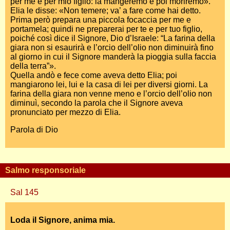
per me e per mio figlio: la mangeremo e poi moriremo».
Elia le disse: «Non temere; va’ a fare come hai detto.
Prima però prepara una piccola focaccia per me e
portamela; quindi ne preparerai per te e per tuo figlio,
poiché così dice il Signore, Dio d’Israele: “La farina della
giara non si esaurirà e l’orcio dell’olio non diminuirà fino
al giorno in cui il Signore manderà la pioggia sulla faccia
della terra”».
Quella andò e fece come aveva detto Elia; poi
mangiarono lei, lui e la casa di lei per diversi giorni. La
farina della giara non venne meno e l’orcio dell’olio non
diminuì, secondo la parola che il Signore aveva
pronunciato per mezzo di Elia.
Parola di Dio
Salmo responsoriale
Sal 145
Loda il Signore, anima mia.