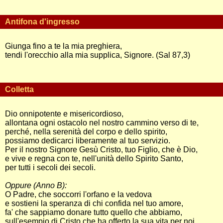
Antifona d'ingresso
Giunga fino a te la mia preghiera,
tendi l'orecchio alla mia supplica, Signore. (Sal 87,3)
Colletta
Dio onnipotente e misericordioso,
allontana ogni ostacolo nel nostro cammino verso di te,
perché, nella serenità del corpo e dello spirito,
possiamo dedicarci liberamente al tuo servizio.
Per il nostro Signore Gesù Cristo, tuo Figlio, che è Dio,
e vive e regna con te, nell'unità dello Spirito Santo,
per tutti i secoli dei secoli.
Oppure (Anno B):
O Padre, che soccorri l'orfano e la vedova
e sostieni la speranza di chi confida nel tuo amore,
fa' che sappiamo donare tutto quello che abbiamo,
sull'esempio di Cristo che ha offerto la sua vita per noi.