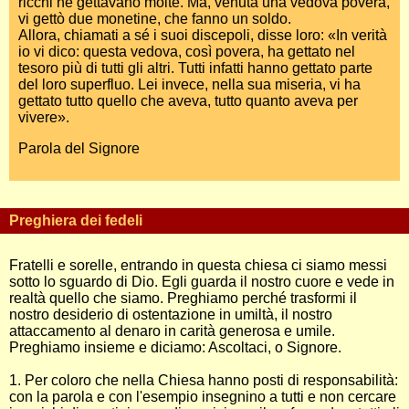
ricchi ne gettavano molte. Ma, venuta una vedova povera,
vi gettò due monetine, che fanno un soldo.
Allora, chiamati a sé i suoi discepoli, disse loro: «In verità
io vi dico: questa vedova, così povera, ha gettato nel
tesoro più di tutti gli altri. Tutti infatti hanno gettato parte
del loro superfluo. Lei invece, nella sua miseria, vi ha
gettato tutto quello che aveva, tutto quanto aveva per
vivere».
Parola del Signore
Preghiera dei fedeli
Fratelli e sorelle, entrando in questa chiesa ci siamo messi
sotto lo sguardo di Dio. Egli guarda il nostro cuore e vede in
realtà quello che siamo. Preghiamo perché trasformi il
nostro desiderio di ostentazione in umiltà, il nostro
attaccamento al denaro in carità generosa e umile.
Preghiamo insieme e diciamo: Ascoltaci, o Signore.
1. Per coloro che nella Chiesa hanno posti di responsabilità:
con la parola e con l'esempio insegnino a tutti e non cercare