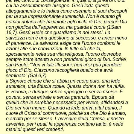
per lei, carico di conseguenze, in quanto si priva di ciò di
cui ha assolutamente bisogno. Gesù loda questo
atteggiamento e lo indica come esempio ai suoi discepoli
per la sua impressionante autenticità. Non è quanto gli
uomini notano che ha valore agli occhi di Dio, perché Dio
non giudica dall’apparenza, ma guarda il cuore (1Sam
16,7). Gesù vuole che guardiamo in noi stessi. La
salvezza non è una questione di successo, e ancor meno
di parvenze. La salvezza esige che l’uomo conformi le
azioni alle sue convinzioni. In tutto ciò che fa,
specialmente nella sua vita religiosa, l’uomo dovrebbe
sempre stare attento a non prendersi gioco di Dio. Scrive
san Paolo: “Non vi fate illusioni; non ci si può prendere
gioco di Dio. Ciascuno raccoglierà quello che avrà
seminato” (Gal 6,7).
Il Signore chiede che si abbia un cuore puro, una fede
autentica, una fiducia totale. Questa donna non ha nulla.
È vedova, e dunque senza appoggio e senza risorse. È
povera, senza entrate e senza garanzie. Eppure dà
quello che le sarebbe necessario per vivere, affidandosi a
Dio per non morire. Quando la fede arriva a tal punto, il
cuore di Cristo si commuove, poiché sa che Dio è amato,
e amato per se stesso. L’avvenire della Chiesa, il nostro
avvenire, per i quali le apparenze contano tanto, è nelle
mani di questi veri credenti.