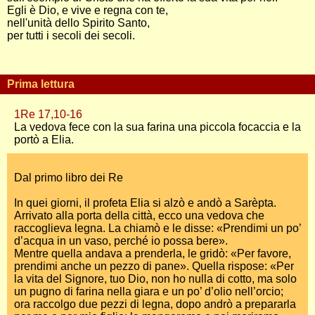
Egli è Dio, e vive e regna con te,
nell'unità dello Spirito Santo,
per tutti i secoli dei secoli.
Prima lettura
1Re 17,10-16
La vedova fece con la sua farina una piccola focaccia e la
portò a Elia.
Dal primo libro dei Re
In quei giorni, il profeta Elia si alzò e andò a Sarèpta.
Arrivato alla porta della città, ecco una vedova che
raccoglieva legna. La chiamò e le disse: «Prendimi un po’
d’acqua in un vaso, perché io possa bere».
Mentre quella andava a prenderla, le gridò: «Per favore,
prendimi anche un pezzo di pane». Quella rispose: «Per
la vita del Signore, tuo Dio, non ho nulla di cotto, ma solo
un pugno di farina nella giara e un po’ d’olio nell’orcio;
ora raccolgo due pezzi di legna, dopo andrò a prepararla