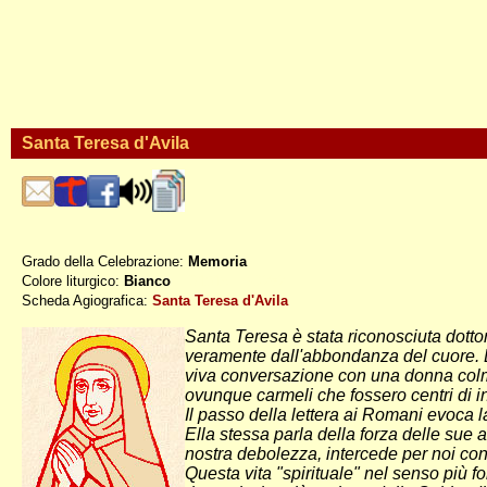
Santa Teresa d'Avila
Grado della Celebrazione:
Memoria
Colore liturgico:
Bianco
S1015 ; PO282
Scheda Agiografica:
Santa Teresa d'Avila
Santa Teresa è stata riconosciuta dottore
veramente dall'abbondanza del cuore. E un
viva conversazione con una donna colma
ovunque carmeli che fossero centri di in
Il passo della lettera ai Romani evoca l
Ella stessa parla della forza delle sue a
nostra debolezza, intercede per noi con
Questa vita "spirituale" nel senso più f