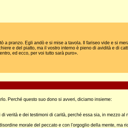
ò a pranzo. Egli andò e si mise a tavola. Il fariseo vide e si me
chiere e del piatto, ma il vostro interno è pieno di avidità e di catt
ntro, ed ecco, per voi tutto sarà puro».
arlo. Perché questo suo dono si avveri, diciamo insieme:
di verità e dei testimoni di carità, perché essa sia, in mezzo a
il disordine morale del peccato e con l'orgoglio della mente, ma 