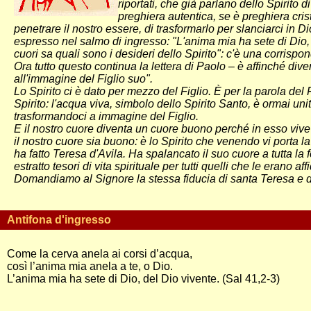
riportati, che già parlano dello Spirito d
preghiera autentica, se è preghiera cri
penetrare il nostro essere, di trasformarlo per slanciarci in Di
espresso nel salmo di ingresso: "L'anima mia ha sete di Dio, 
cuori sa quali sono i desideri dello Spirito": c'è una corrispo
Ora tutto questo continua la lettera di Paolo – è affinché div
all'immagine del Figlio suo".
Lo Spirito ci è dato per mezzo del Figlio. È per la parola del Fi
Spirito: l'acqua viva, simbolo dello Spirito Santo, è ormai uni
trasformandoci a immagine del Figlio.
E il nostro cuore diventa un cuore buono perché in esso viv
il nostro cuore sia buono: è lo Spirito che venendo vi porta 
ha fatto Teresa d'Avila. Ha spalancato il suo cuore a tutta la
estratto tesori di vita spirituale per tutti quelli che le erano a
Domandiamo al Signore la stessa fiducia di santa Teresa e di 
Antifona d'ingresso
Come la cerva anela ai corsi d’acqua,
così l’anima mia anela a te, o Dio.
L’anima mia ha sete di Dio, del Dio vivente. (Sal 41,2-3)