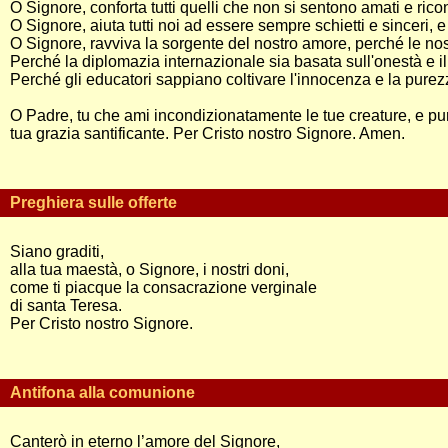
O Signore, conforta tutti quelli che non si sentono amati e ric
O Signore, aiuta tutti noi ad essere sempre schietti e sinceri, e 
O Signore, ravviva la sorgente del nostro amore, perché le nostr
Perché la diplomazia internazionale sia basata sull'onestà e il
Perché gli educatori sappiano coltivare l'innocenza e la purez
O Padre, tu che ami incondizionatamente le tue creature, e pur d
tua grazia santificante. Per Cristo nostro Signore. Amen.
Preghiera sulle offerte
Siano graditi,
alla tua maestà, o Signore, i nostri doni,
come ti piacque la consacrazione verginale
di santa Teresa.
Per Cristo nostro Signore.
Antifona alla comunione
Canterò in eterno l’amore del Signore,