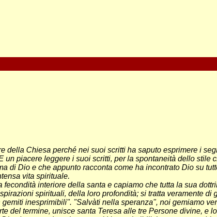
 della Chiesa perché nei suoi scritti ha saputo esprimere i segreti
 piacere leggere i suoi scritti, per la spontaneità dello stile ch
 di Dio e che appunto racconta come ha incontrato Dio su tutte
tensa vita spirituale.
a fecondità interiore della santa e capiamo che tutta la sua dott
spirazioni spirituali, della loro profondità; si tratta veramente di
 gemiti inesprimibili". "Salvàti nella speranza", noi gemiamo ve
orte del termine, unisce santa Teresa alle tre Persone divine, e 