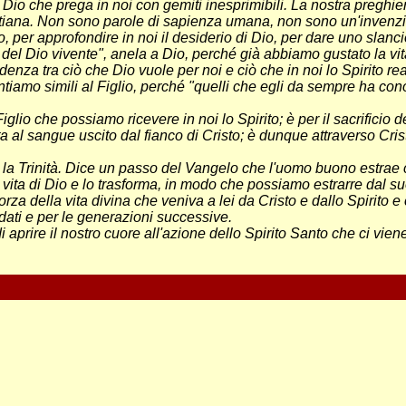
i Dio che prega in noi con gemiti inesprimibili. La nostra preghiera 
stiana. Non sono parole di sapienza umana, non sono un'invenzione
o, per approfondire in noi il desiderio di Dio, per dare uno slanci
del Dio vivente", anela a Dio, perché già abbiamo gustato la vita
ndenza tra ciò che Dio vuole per noi e ciò che in noi lo Spirito r
entiamo simili al Figlio, perché "quelli che egli da sempre ha co
glio che possiamo ricevere in noi lo Spirito; è per il sacrificio de
ta al sangue uscito dal fianco di Cristo; è dunque attraverso Cris
e la Trinità. Dice un passo del Vangelo che l'uomo buono estr
la vita di Dio e lo trasforma, in modo che possiamo estrarre dal
 forza della vita divina che veniva a lei da Cristo e dallo Spirit
ffidati e per le generazioni successive.
aprire il nostro cuore all'azione dello Spirito Santo che ci vie