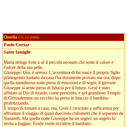
Omelia
(
31-12-2006)
Paolo Curtaz
Sante famiglie
Maria stringe forte a sé il piccolo neonato che sente il calore e
l'odore della sua pelle.
Giuseppe. Ora, è sereno. L'avventura di far nasce il proprio figlio
primogenito lontano da casa l'ha duramente provato ma ora, dopo
quella tumultuosa notte piena di emozioni e di segni, il giovane
Giuseppe si sente pieno di fiducia per il futuro. Gesù è stato
affidato al Dio di Israele, come prescritto, e nel grandioso Tempio
di Gerusalemme un vecchio ha preso in braccio il bambino
profetizzando.
È tempo di tornare a casa, ora, Gesù è cresciuto a sufficienza per
affrontare il viaggio di quasi duecento chilometri che li separano da
Nazareth. Ma quella notte Giuseppe ha un sogno: un angelo lo
invita a fuggire, Erode vuole uccidere il bambino.