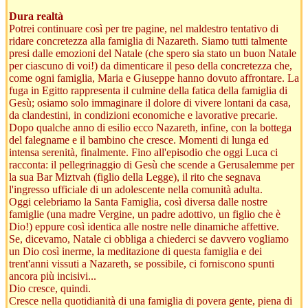
Dura realtà
Potrei continuare così per tre pagine, nel maldestro tentativo di
ridare concretezza alla famiglia di Nazareth. Siamo tutti talmente
presi dalle emozioni del Natale (che spero sia stato un buon Natale
per ciascuno di voi!) da dimenticare il peso della concretezza che,
come ogni famiglia, Maria e Giuseppe hanno dovuto affrontare. La
fuga in Egitto rappresenta il culmine della fatica della famiglia di
Gesù; osiamo solo immaginare il dolore di vivere lontani da casa,
da clandestini, in condizioni economiche e lavorative precarie.
Dopo qualche anno di esilio ecco Nazareth, infine, con la bottega
del falegname e il bambino che cresce. Momenti di lunga ed
intensa serenità, finalmente. Fino all'episodio che oggi Luca ci
racconta: il pellegrinaggio di Gesù che scende a Gerusalemme per
la sua Bar Miztvah (figlio della Legge), il rito che segnava
l'ingresso ufficiale di un adolescente nella comunità adulta.
Oggi celebriamo la Santa Famiglia, così diversa dalle nostre
famiglie (una madre Vergine, un padre adottivo, un figlio che è
Dio!) eppure così identica alle nostre nelle dinamiche affettive.
Se, dicevamo, Natale ci obbliga a chiederci se davvero vogliamo
un Dio così inerme, la meditazione di questa famiglia e dei
trent'anni vissuti a Nazareth, se possibile, ci forniscono spunti
ancora più incisivi...
Dio cresce, quindi.
Cresce nella quotidianità di una famiglia di povera gente, piena di