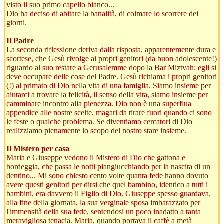
visto il suo primo capello bianco...
Dio ha deciso di abitare la banalità, di colmare lo scorrere dei
giorni.
Il Padre
La seconda riflessione deriva dalla risposta, apparentemente dura e
scortese, che Gesù rivolge ai propri genitori (da buon adolescente!)
riguardo al suo restare a Gerusalemme dopo la Bar Miztvah: egli si
deve occupare delle cose del Padre. Gesù richiama i propri genitori
(!) al primato di Dio nella vita di una famiglia. Siamo insieme per
aiutarci a trovare la felicità, il senso della vita, siamo insieme per
camminare incontro alla pienezza. Dio non è una superflua
appendice alle nostre scelte, magari da tirare fuori quando ci sono
le feste o qualche problema. Se diventiamo cercatori di Dio
realizziamo pienamente lo scopo del nostro stare insieme.
Il Mistero per casa
Maria e Giuseppe vedono il Mistero di Dio che gattona e
bordeggia, che passa le notti piangiucchiando per la nascita di un
dentino... Mi sono chiesto cento volte quanta fede hanno dovuto
avere questi genitori per dirsi che quel bambino, identico a tutti i
bambini, era davvero il Figlio di Dio. Giuseppe spesso guardava,
alla fine della giornata, la sua verginale sposa imbarazzato per
l'immensità della sua fede, sentendosi un poco inadatto a tanta
meravigliosa tenacia. Maria, quando portava il caffè a metà