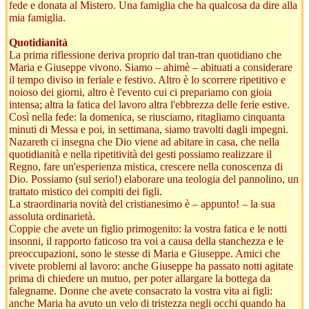
fede e donata al Mistero. Una famiglia che ha qualcosa da dire alla
mia famiglia.
Quotidianità
La prima riflessione deriva proprio dal tran-tran quotidiano che
Maria e Giuseppe vivono. Siamo – ahimè – abituati a considerare
il tempo diviso in feriale e festivo. Altro è lo scorrere ripetitivo e
noioso dei giorni, altro è l'evento cui ci prepariamo con gioia
intensa; altra la fatica del lavoro altra l'ebbrezza delle ferie estive.
Così nella fede: la domenica, se riusciamo, ritagliamo cinquanta
minuti di Messa e poi, in settimana, siamo travolti dagli impegni.
Nazareth ci insegna che Dio viene ad abitare in casa, che nella
quotidianità e nella ripetitività dei gesti possiamo realizzare il
Regno, fare un'esperienza mistica, crescere nella conoscenza di
Dio. Possiamo (sul serio!) elaborare una teologia del pannolino, un
trattato mistico dei compiti dei figli.
La straordinaria novità del cristianesimo è – appunto! – la sua
assoluta ordinarietà.
Coppie che avete un figlio primogenito: la vostra fatica e le notti
insonni, il rapporto faticoso tra voi a causa della stanchezza e le
preoccupazioni, sono le stesse di Maria e Giuseppe. Amici che
vivete problemi al lavoro: anche Giuseppe ha passato notti agitate
prima di chiedere un mutuo, per poter allargare la bottega da
falegname. Donne che avete consacrato la vostra vita ai figli:
anche Maria ha avuto un velo di tristezza negli occhi quando ha