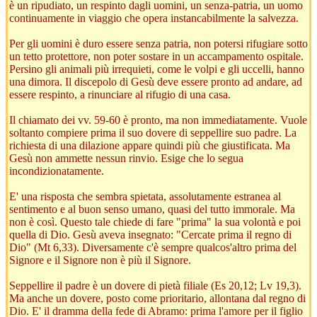
è un ripudiato, un respinto dagli uomini, un senza-patria, un uomo
continuamente in viaggio che opera instancabilmente la salvezza.
Per gli uomini è duro essere senza patria, non potersi rifugiare sotto
un tetto protettore, non poter sostare in un accampamento ospitale.
Persino gli animali più irrequieti, come le volpi e gli uccelli, hanno
una dimora. Il discepolo di Gesù deve essere pronto ad andare, ad
essere respinto, a rinunciare al rifugio di una casa.
Il chiamato dei vv. 59-60 è pronto, ma non immediatamente. Vuole
soltanto compiere prima il suo dovere di seppellire suo padre. La
richiesta di una dilazione appare quindi più che giustificata. Ma
Gesù non ammette nessun rinvio. Esige che lo segua
incondizionatamente.
E' una risposta che sembra spietata, assolutamente estranea al
sentimento e al buon senso umano, quasi del tutto immorale. Ma
non è così. Questo tale chiede di fare "prima" la sua volontà e poi
quella di Dio. Gesù aveva insegnato: "Cercate prima il regno di
Dio" (Mt 6,33). Diversamente c'è sempre qualcos'altro prima del
Signore e il Signore non è più il Signore.
Seppellire il padre è un dovere di pietà filiale (Es 20,12; Lv 19,3).
Ma anche un dovere, posto come prioritario, allontana dal regno di
Dio. E' il dramma della fede di Abramo: prima l'amore per il figlio