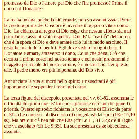
promesso da Dio o l'amore per Dio che l'ha promesso? Prima il
dono o il Donatore?
La realtà umana, anche la più grande, non va assolutizzata. Porre
la creatura prima del Creatore è invertire il rapporto vitale uomo-
Dio. La chiamata al regno di Dio esige che nessun affetto sia mai
prioritario e assolutizzato rispetto a Dio. E' la "castità" dell'uomo,
che è la sposa di Dio e deve amare solo lui in modo assoluto. Il
resto lo ama in lui e per lui. Egli deve vedere in ogni dono il
Donatore e amare, attraverso il dono, Colui che dona. Ciò che
occupa il primo posto nel nostro tempo e nei nostri programmi è
l'oggetto principale del nostro amore, è il nostro Dio. Per questo
tale, il padre morto era più importante del Dio vivo.
Annunciare la vita ai morti nello spirito e risuscitarli è più
importante che seppellire i morti nel corpo.
La terza figura del discepolo, presentata nei vv. 61-62, assomma le
difficoltà dei primi due. E' lui che si propone ed è lui che pone la
priorità. Questo episodio richiama la vocazione di Eliseo da parte
di Elia che concesse al discepolo di congedarsi dai suoi (1Re 19,19
ss). Ma ora qui c'è ben più che Elia (cfr Lc 11, 31-32): c'è il Figlio
che va ascoltato (cfr Lc 9,35). La sua presenza esige obbedienza
assoluta.