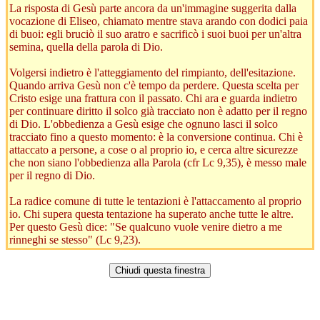
La risposta di Gesù parte ancora da un'immagine suggerita dalla
vocazione di Eliseo, chiamato mentre stava arando con dodici paia
di buoi: egli bruciò il suo aratro e sacrificò i suoi buoi per un'altra
semina, quella della parola di Dio.
Volgersi indietro è l'atteggiamento del rimpianto, dell'esitazione.
Quando arriva Gesù non c'è tempo da perdere. Questa scelta per
Cristo esige una frattura con il passato. Chi ara e guarda indietro
per continuare diritto il solco già tracciato non è adatto per il regno
di Dio. L'obbedienza a Gesù esige che ognuno lasci il solco
tracciato fino a questo momento: è la conversione continua. Chi è
attaccato a persone, a cose o al proprio io, e cerca altre sicurezze
che non siano l'obbedienza alla Parola (cfr Lc 9,35), è messo male
per il regno di Dio.
La radice comune di tutte le tentazioni è l'attaccamento al proprio
io. Chi supera questa tentazione ha superato anche tutte le altre.
Per questo Gesù dice: "Se qualcuno vuole venire dietro a me
rinneghi se stesso" (Lc 9,23).