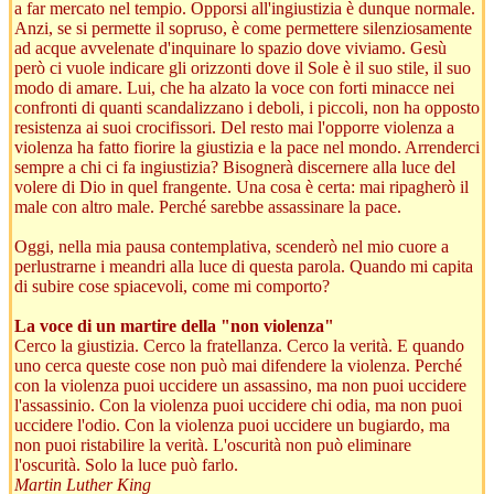
a far mercato nel tempio. Opporsi all'ingiustizia è dunque normale.
Anzi, se si permette il sopruso, è come permettere silenziosamente
ad acque avvelenate d'inquinare lo spazio dove viviamo. Gesù
però ci vuole indicare gli orizzonti dove il Sole è il suo stile, il suo
modo di amare. Lui, che ha alzato la voce con forti minacce nei
confronti di quanti scandalizzano i deboli, i piccoli, non ha opposto
resistenza ai suoi crocifissori. Del resto mai l'opporre violenza a
violenza ha fatto fiorire la giustizia e la pace nel mondo. Arrenderci
sempre a chi ci fa ingiustizia? Bisognerà discernere alla luce del
volere di Dio in quel frangente. Una cosa è certa: mai ripagherò il
male con altro male. Perché sarebbe assassinare la pace.
Oggi, nella mia pausa contemplativa, scenderò nel mio cuore a
perlustrarne i meandri alla luce di questa parola. Quando mi capita
di subire cose spiacevoli, come mi comporto?
La voce di un martire della "non violenza"
Cerco la giustizia. Cerco la fratellanza. Cerco la verità. E quando
uno cerca queste cose non può mai difendere la violenza. Perché
con la violenza puoi uccidere un assassino, ma non puoi uccidere
l'assassinio. Con la violenza puoi uccidere chi odia, ma non puoi
uccidere l'odio. Con la violenza puoi uccidere un bugiardo, ma
non puoi ristabilire la verità. L'oscurità non può eliminare
l'oscurità. Solo la luce può farlo.
Martin Luther King