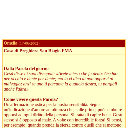
Omelia
(
17-06-2002)
Casa di Preghiera San Biagio FMA
Dalla Parola del giorno
Gesù disse ai suoi discepoli: «Avete inteso che fu detto: Occhio
per occhio e dente per dente; ma io vi dico di non opporvi al
malvagio; anzi se uno ti percuote la guancia destra, tu porgigli
anche l'altra».
Come vivere questa Parola?
Un'affermazione ostica per la nostra sensibilità. Segna
un'indicazione d'amore ad oltranza che, sulle prime, può sembrare
opporsi ad ogni diritto della persona. Si tratta di capire bene. Gesù
stesso si è opposto al male. A volte con incredibile forza! Si pensi,
per esempio, quando prende la sferza contro quelli che si mettono