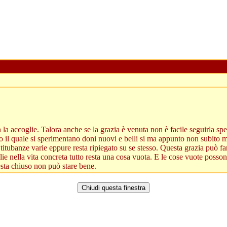
la accoglie. Talora anche se la grazia è venuta non è facile seguirla speci
o il quale si sperimentano doni nuovi e belli si ma appunto non subito 
itubanze varie eppure resta ripiegato su se stesso. Questa grazia può fa
lie nella vita concreta tutto resta una cosa vuota. E le cose vuote po
resta chiuso non può stare bene.