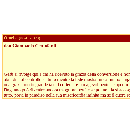
Omelia
(
06-10-2023)
don Giampaolo Centofanti
Gesù si rivolge qui a chi ha ricevuto la grazia della conversione e non 
abitudini al controllo su tutto mentre la fede mostra un cammino lung
una grazia molto grande tale da orientare più agevolmente a superare t
l'inganno può divenire ancora maggiore perché se poi non la si accog
tutto, porta in paradiso nella sua misericordia infinita ma se il cuore 