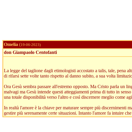
Omelia
(
19-06-2023)
don Giampaolo Centofanti
La legge del taglione dagli etimologisti accostato a talis, tale, pena 
di rifarsi sette volte tanto rispetto al danno subito, a sua volta limita
Ora Gesù sembra passare all'estremo opposto. Ma Cristo parla un lingu
malvagi ma Gesù intende questi atteggiamenti prima di tutto in senso
una totale disponibilità verso l'altro e così discernere meglio come agir
In realtà l'amore è la chiave per maturare sempre più discernimenti mat
gestire più serenamente certe situazioni. Intanto l'amore fa intuire che