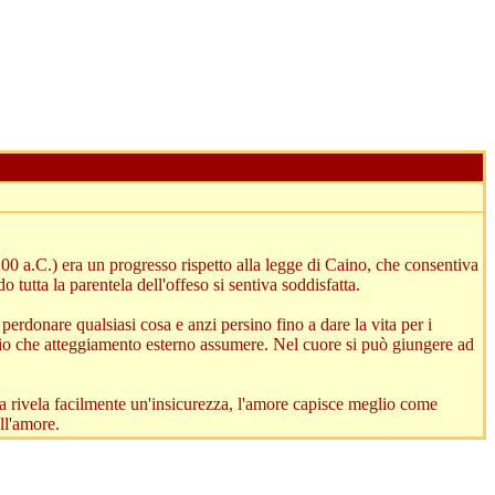
1200 a.C.) era un progresso rispetto alla legge di Caino, che consentiva
o tutta la parentela dell'offeso si sentiva soddisfatta.
rdonare qualsiasi cosa e anzi persino fino a dare la vita per i
glio che atteggiamento esterno assumere. Nel cuore si può giungere ad
orza rivela facilmente un'insicurezza, l'amore capisce meglio come
ell'amore.