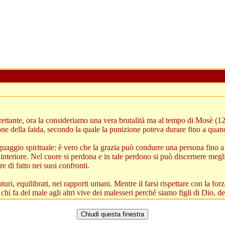
altrettante, ora la consideriamo una vera brutalità ma al tempo di Mosè (
zione della faida, secondo la quale la punizione poteva durare fino a quand
aggio spirituale: è vero che la grazia può condurre una persona fino a pe
 interiore. Nel cuore si perdona e in tale perdono si può discernere me
e di fatto nei suoi confronti.
uri, equilibrati, nei rapporti umani. Mentre il farsi rispettare con la f
 chi fa del male agli altri vive dei malesseri perché siamo figli di Dio, d