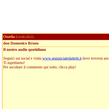
Omelia
(
14-06-2022)
don Domenico Bruno
Il nostro audio quotidiano
Seguici sui social e visita
www.annunciatedaitetti.it
dove troverai anch
Ti aspettiamo!
Per ascoltare il commento qui sotto, clicca play!