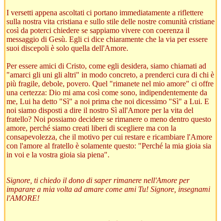
I versetti appena ascoltati ci portano immediatamente a riflettere
sulla nostra vita cristiana e sullo stile delle nostre comunità cristiane
così da poterci chiedere se sappiamo vivere con coerenza il
messaggio di Gesù. Egli ci dice chiaramente che la via per essere
suoi discepoli è solo quella dell'Amore.
Per essere amici di Cristo, come egli desidera, siamo chiamati ad
"amarci gli uni gli altri" in modo concreto, a prenderci cura di chi è
più fragile, debole, povero. Quel "rimanete nel mio amore" ci offre
una certezza: Dio mi ama così come sono, indipendentemente da
me, Lui ha detto "Sì" a noi prima che noi dicessimo "Sì" a Lui. E
noi siamo disposti a dire il nostro Sì all'Amore per la vita del
fratello? Noi possiamo decidere se rimanere o meno dentro questo
amore, perché siamo creati liberi di scegliere ma con la
consapevolezza, che il motivo per cui restare e ricambiare l'Amore
con l'amore al fratello è solamente questo: "Perché la mia gioia sia
in voi e la vostra gioia sia piena".
Signore, ti chiedo il dono di saper rimanere nell'Amore per
imparare a mia volta ad amare come ami Tu! Signore, insegnami
l'AMORE!