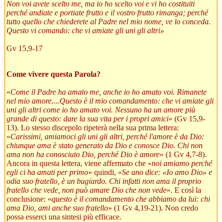
Non voi avete scelto me, ma io ho scelto voi e vi ho costituiti
perché andiate e portiate frutto e il vostro frutto rimanga; perché
tutto quello che chiederete al Padre nel mio nome, ve lo conceda.
Questo vi comando: che vi amiate gli uni gli altri»
Gv 15,9-17
Come vivere questa Parola?
«
Come il Padre ha amato me, anche io ho amato voi. Rimanete
nel mio amore....Questo è il mio comandamento: che vi amiate gli
uni gli altri come io ho amato voi. Nessuno ha un amore più
grande di questo: dare la sua vita per i propri amici
» (Gv 15,9-
13). Lo stesso discepolo ripeterà nella sua prima lettera:
«
Carissimi, amiamoci gli uni gli altri, perché l'amore è da Dio:
chiunque ama è stato generato da Dio e conosce Dio. Chi non
ama non ha conosciuto Dio, perché Dio è amore
» (1 Gv 4,7-8).
Ancora in questa lettera, viene affermato che «
noi amiamo perché
egli ci ha amati per primo
» quindi, «
Se uno dice: «Io amo Dio» e
odia suo fratello, è un bugiardo. Chi infatti non ama il proprio
fratello che vede, non può amare Dio che non vede
». E così la
conclusione: «
questo è il comandamento che abbiamo da lui: chi
ama Dio, ami anche suo fratello
» (1 Gv 4,19-21). Non credo
possa esserci una sintesi più efficace.