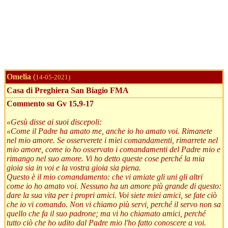
Omelia
(
14-05-2021)
Casa di Preghiera San Biagio FMA
Commento su Gv 15,9-17
«Gesù disse ai suoi discepoli:
«Come il Padre ha amato me, anche io ho amato voi. Rimanete
nel mio amore. Se osserverete i miei comandamenti, rimarrete nel
mio amore, come io ho osservato i comandamenti del Padre mio e
rimango nel suo amore. Vi ho detto queste cose perché la mia
gioia sia in voi e la vostra gioia sia piena.
Questo è il mio comandamento: che vi amiate gli uni gli altri
come io ho amato voi. Nessuno ha un amore più grande di questo:
dare la sua vita per i propri amici. Voi siete miei amici, se fate ciò
che io vi comando. Non vi chiamo più servi, perché il servo non sa
quello che fa il suo padrone; ma vi ho chiamato amici, perché
tutto ciò che ho udito dal Padre mio l'ho fatto conoscere a voi.