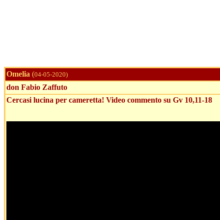
Omelia
(
04-05-2020)
don Fabio Zaffuto
Cercasi lucina per cameretta! Video commento su Gv 10,11-18