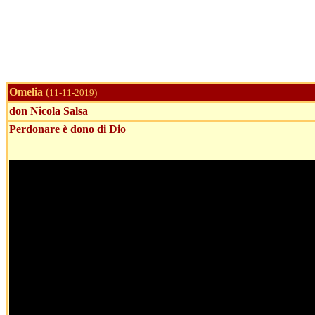
Omelia
(
11-11-2019)
don Nicola Salsa
Perdonare è dono di Dio