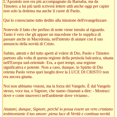
L'Apostolo non era più accompagnato da Barnaba, ma da
Timoteo; a lui più tardi scriverà lettere utili anche oggi per capire
non solo la dottrina ma anche il cuore di Paolo.
Qui lo conosciamo tutto dedito alla missione dell'evangelizzare.
Notevole il fatto che perfino di notte viene istruito al riguardo.
Tanto è vero che gli appare un macedone che lo supplica di
passare anche in Macedonia, nell'intento di aiutare con il suo
annuncio della novità di Cristo.
Subito, attenti e del tutto aperti al volere di Dio, Paolo e Timoteo
partono alla volta di questa regione della penisola balcanica, situata
nell'Europa sud-orientale. Era, a quei tempi, una regione
significativa e potente. Non a caso, dunque, lo Spirito di Dio
orienta Paolo verso quei luoghi dove la LUCE DI CRISTO non
era ancora giunta.
Noi non abbiamo visioni, ma la forza del Vangelo. È dal Vangelo
stesso, voce tua, o Signore, che siamo chiamati a dire: - Mostraci
dove e come muoverci nell'ambiente dove viviamo-.
Aiutami, dunque, Signore, perché io possa essere un vero cristiano
testimoniante il tuo amore: piena luce di Verità e continua novità