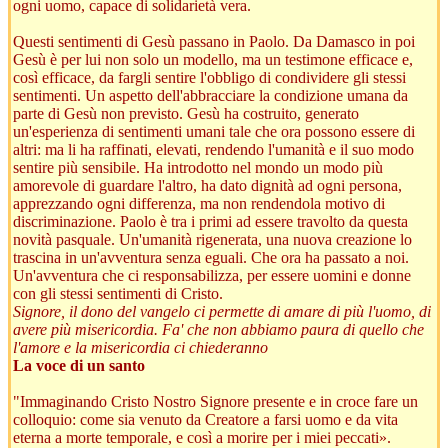
ogni uomo, capace di solidarietà vera.
Questi sentimenti di Gesù passano in Paolo. Da Damasco in poi
Gesù è per lui non solo un modello, ma un testimone efficace e,
così efficace, da fargli sentire l'obbligo di condividere gli stessi
sentimenti. Un aspetto dell'abbracciare la condizione umana da
parte di Gesù non previsto. Gesù ha costruito, generato
un'esperienza di sentimenti umani tale che ora possono essere di
altri: ma li ha raffinati, elevati, rendendo l'umanità e il suo modo
sentire più sensibile. Ha introdotto nel mondo un modo più
amorevole di guardare l'altro, ha dato dignità ad ogni persona,
apprezzando ogni differenza, ma non rendendola motivo di
discriminazione. Paolo è tra i primi ad essere travolto da questa
novità pasquale. Un'umanità rigenerata, una nuova creazione lo
trascina in un'avventura senza eguali. Che ora ha passato a noi.
Un'avventura che ci responsabilizza, per essere uomini e donne
con gli stessi sentimenti di Cristo.
Signore, il dono del vangelo ci permette di amare di più l'uomo, di
avere più misericordia. Fa' che non abbiamo paura di quello che
l'amore e la misericordia ci chiederanno
La voce di un santo
"Immaginando Cristo Nostro Signore presente e in croce fare un
colloquio: come sia venuto da Creatore a farsi uomo e da vita
eterna a morte temporale, e così a morire per i miei peccati».