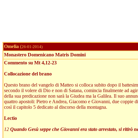
Omelia
(
26-01-2014)
Monastero Domenicano Matris Domini
Commento su Mt 4,12-23
Collocazione del brano
Questo brano del vangelo di Matteo si colloca subito dopo il battesim
secondo il volere di Dio e non di Satana, comincia finalmente ad agire
della sua predicazione non sarà la Giudea ma la Galilea. Il suo annunc
quattro apostoli: Pietro e Andrea, Giacomo e Giovanni, due coppie di 
così il capitolo 5 dedicato al discorso della montagna.
Lectio
12
Quando Gesù seppe che Giovanni era stato arrestato, si ritirò ne