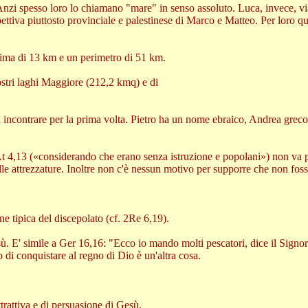
 Anzi spesso loro lo chiamano "mare" in senso assoluto. Luca, invece, vi
pettiva piuttosto provinciale e palestinese di Marco e Matteo. Per loro qu
ssima di 13 km e un perimetro di 51 km.
ostri laghi Maggiore (212,2 kmq) e di
 incontrare per la prima volta. Pietro ha un nome ebraico, Andrea greco.
 At 4,13 («considerando che erano senza istruzione e popolani») non va pr
le attrezzature. Inoltre non c'è nessun motivo per supporre che non fosse
e tipica del discepolato (cf. 2Re 6,19).
. E' simile a Ger 16,16: "Ecco io mando molti pescatori, dice il Signore
o di conquistare al regno di Dio è un'altra cosa.
ttrattiva e di persuasione di Gesù.