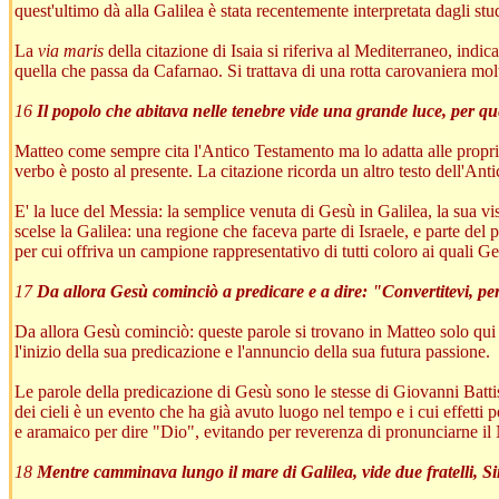
quest'ultimo dà alla Galilea è stata recentemente interpretata dagli s
La
via maris
della citazione di Isaia si riferiva al Mediterraneo, indi
quella che passa da Cafarnao. Si trattava di una rotta carovaniera m
16
Il popolo che abitava nelle tenebre vide una grande luce, per qu
Matteo come sempre cita l'Antico Testamento ma lo adatta alle proprie 
verbo è posto al presente. La citazione ricorda un altro testo dell'A
E' la luce del Messia: la semplice venuta di Gesù in Galilea, la sua vi
scelse la Galilea: una regione che faceva parte di Israele, e parte del
per cui offriva un campione rappresentativo di tutti coloro ai quali Ges
17
Da allora Gesù cominciò a predicare e a dire: "Convertitevi, perc
Da allora Gesù cominciò: queste parole si trovano in Matteo solo qui 
l'inizio della sua predicazione e l'annuncio della sua futura passione.
Le parole della predicazione di Gesù sono le stesse di Giovanni Battis
dei cieli è un evento che ha già avuto luogo nel tempo e i cui effetti p
e aramaico per dire "Dio", evitando per reverenza di pronunciarne il 
18
Mentre camminava lungo il mare di Galilea, vide due fratelli, Sim