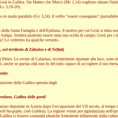
 Gesù in Galilea. Sia Matteo che Marco (Mc 1,14) vogliono situare l'inizi
(Lc 3,19-20).
no in modo parallelo (Gv 3,24). Il verbo "essere consegnato" (
paradido
della Santa Famiglia e dell'Epifania. Il motivo per cui Gesù si ritira non
 Antipa. Sembra piuttosto essere stata una scelta di campo: Gesù per i si
lea? Lo vedremo tra qualche versetto.
nel territorio di Zàbulon e di Nèftali,
i Pietro. Le rovine di Cafarnao, recentemente riportate alla luce, sono 
ù, anche se questa città non fu del tutto capace di accogliere il suo mes
saia:
tazione della Galilea operata dagli
iordano, Galilea delle genti!
i furono deportate in Assiria dopo l'occupazione del VII secolo, al tempo
elil ha-gojim
, cioè
Galilea
). La regione venne poi rigiudaizzata nell'e
alilea ci fossero comunità ebraiche fortemente influenzate dalla cultur