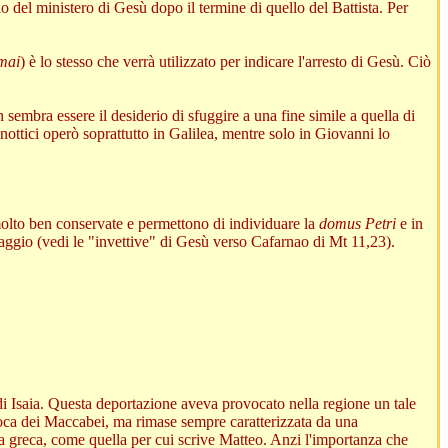
o del ministero di Gesù dopo il termine di quello del Battista. Per
mai
) è lo stesso che verrà utilizzato per indicare l'arresto di Gesù. Ciò
 sembra essere il desiderio di sfuggire a una fine simile a quella di
nottici operò soprattutto in Galilea, mentre solo in Giovanni lo
molto ben conservate e permettono di individuare la
domus Petri
e in
saggio (vedi le "invettive" di Gesù verso Cafarnao di Mt 11,23).
 di Isaia. Questa deportazione aveva provocato nella regione un tale
poca dei Maccabei, ma rimase sempre caratterizzata da una
a greca, come quella per cui scrive Matteo. Anzi l'importanza che