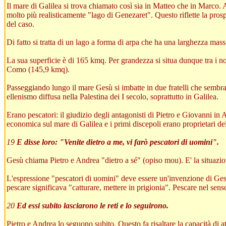
Il mare di Galilea si trova chiamato così sia in Matteo che in Marco.
molto più realisticamente "lago di Genezaret". Questo riflette la pros
del caso.
Di fatto si tratta di un lago a forma di arpa che ha una larghezza ma
La sua superficie è di 165 kmq. Per grandezza si situa dunque tra i n
Como (145,9 kmq).
Passeggiando lungo il mare Gesù si imbatte in due fratelli che sembra
ellenismo diffusa nella Palestina dei I secolo, soprattutto in Galilea.
Erano pescatori: il giudizio degli antagonisti di Pietro e Giovanni in
economica sul mare di Galilea e i primi discepoli erano proprietari del
19
E disse loro: "Venite dietro a me, vi farò pescatori di uomini".
Gesù chiama Pietro e Andrea "dietro a sé" (opiso mou). E' la situazion
L'espressione "pescatori di uomini" deve essere un'invenzione di Gesù
pescare significava "catturare, mettere in prigionia". Pescare nel sens
20
Ed essi subito lasciarono le reti e lo seguirono.
Pietro e Andrea lo seguono subito. Questo fa risaltare la capacità di a