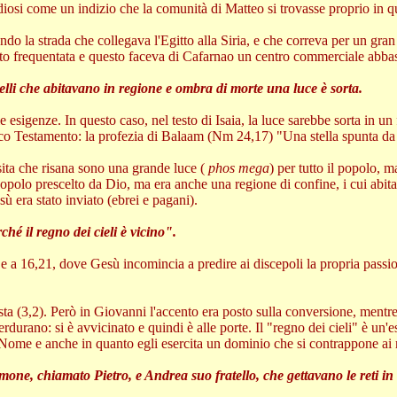
tudiosi come un indizio che la comunità di Matteo si trovasse proprio in
cando la strada che collegava l'Egitto alla Siria, e che correva per un gra
olto frequentata e questo faceva di Cafarnao un centro commerciale abba
elli che abitavano in regione e ombra di morte una luce è sorta.
esigenze. In questo caso, nel testo di Isaia, la luce sarebbe sorta in un 
ntico Testamento: la profezia di Balaam (Nm 24,17) "Una stella spunta da
sita che risana sono una grande luce (
phos mega
) per tutto il popolo, 
 popolo prescelto da Dio, ma era anche una regione di confine, i cui abita
ù era stato inviato (ebrei e pagani).
hé il regno dei cieli è vicino".
e a 16,21, dove Gesù incomincia a predire ai discepoli la propria passio
ta (3,2). Però in Giovanni l'accento era posto sulla conversione, mentre 
erdurano: si è avvicinato e quindi è alle porte. Il "regno dei cieli" è un
Nome e anche in quanto egli esercita un dominio che si contrappone ai r
one, chiamato Pietro, e Andrea suo fratello, che gettavano le reti in 