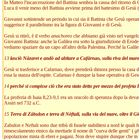
In Matteo l'incarcerazione del Battista sembra la causa del ritorno di
Luca il venir meno del Battista avviene prima del battesimo di Gesù 
Giovanni sottintende un periodo in cui sia il Battista che Gesù opera
suggerisce il parallelismo tra la figura di Giovanni e di Gesù.
Gesù si ritirò, è il verbo
anachoreo
che abbiamo già visto nel vangelo 
Giovanni Battista: anche la Galilea era sotto la giurisdizione di Erode
vediamo spaziare da un capo all'altro della Palestina. Perché la Gali
13
lasciò Nàzaret e andò ad abitare a Cafàrnao, sulla riva del mare, 
Gesù si trasferisce a Cafarnao, dove prenderà dimora presso la casa d
essa la stanza dell'ospite. Cafarnao è dunque la base operativa di Ges
14
perché si compisse ciò che era stato detto per mezzo del profeta I
La profezia di Isaia 8,23-9,1 era un oracolo di speranza dopo la devas
Assiri nel 732 a.C.
15
Terra di Zàbulon e terra di Nèftali, sulla via del mare, oltre il G
Zabulon e Neftali sono due tribù di Israele stabilitesi a nord le qual
rimescolamento etnico da meritarle il nome di "curva delle genti" (
gh
popolazione mista di ebrei e pagani. Non deve stupire dunque che in G