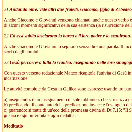
21
Andando oltre, vide altri due fratelli, Giacomo, figlio di Zebedeo
Anche Giacomo e Giovanni vengono chiamati, anche questo verbo è un 
di alcuni momenti significativi della sua esistenza (la risurrezione dell
22
Ed essi subito lasciarono la barca e il loro padre e lo seguirono.
Anche Giacomo e Giovanni lo seguono senza dire una parola. Il raccon
storia degli uomini.
23
Gesù percorreva tutta la Galilea, insegnando nelle loro sinagog
Con questo versetto redazionale Matteo ricapitola l'attività di Gesù in 
incarnazione.
Le attività compiute da Gesù in Galilea sono espresse usando tre partic
a) insegnando: è un insegnamento di stile rabbinico, che si realizza ne
b) predicando: il contenuto della predicazione invece è l'evangelo del 
c) guarendo: si tratta di un'eco della promessa divina di Dt 7,15: "Il S
guarisce ogni infermità e ogni malattia.
Meditatio