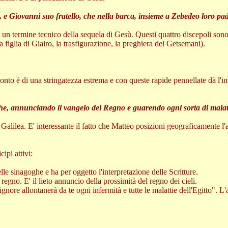
, e Giovanni suo fratello, che nella barca, insieme a Zebedeo loro padr
termine tecnico della sequela di Gesù. Questi quattro discepoli sono c
a figlia di Giairo, la trasfigurazione, la preghiera del Getsemani).
to è di una stringatezza estrema e con queste rapide pennellate dà l'im
he, annunciando il vangelo del Regno e guarendo ogni sorta di malatti
Galilea. E' interessante il fatto che Matteo posizioni geograficamente l'a
ipi attivi:
lle sinagoghe e ha per oggetto l'interpretazione delle Scritture.
regno. E' il lieto annuncio della prossimità del regno dei cieli.
ignore allontanerà da te ogni infermità e tutte le malattie dell'Egitto". L