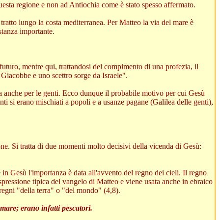
 questa regione e non ad Antiochia come è stato spesso affermato.
n tratto lungo la costa mediterranea. Per Matteo la via del mare è
stanza importante.
futuro, mentre qui, trattandosi del compimento di una profezia, il
 Giacobbe e uno scettro sorge da Israele".
ma anche per le genti. Ecco dunque il probabile motivo per cui Gesù
nti si erano mischiati a popoli e a usanze pagane (Galilea delle genti),
ne. Si tratta di due momenti molto decisivi della vicenda di Gesù:
in Gesù l'importanza è data all'avvento del regno dei cieli. Il regno
'espressione tipica del vangelo di Matteo e viene usata anche in ebraico
egni "della terra" o "del mondo" (4,8).
mare; erano infatti pescatori.