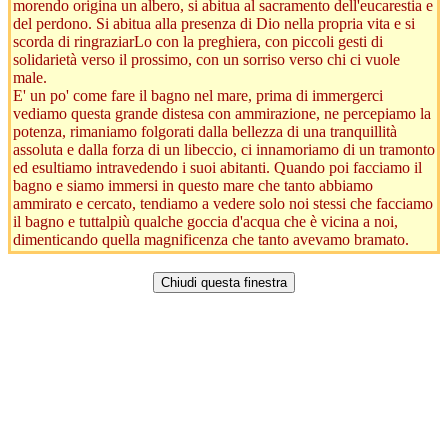
morendo origina un albero, si abitua al sacramento dell'eucarestia e
del perdono. Si abitua alla presenza di Dio nella propria vita e si
scorda di ringraziarLo con la preghiera, con piccoli gesti di
solidarietà verso il prossimo, con un sorriso verso chi ci vuole
male.
E' un po' come fare il bagno nel mare, prima di immergerci
vediamo questa grande distesa con ammirazione, ne percepiamo la
potenza, rimaniamo folgorati dalla bellezza di una tranquillità
assoluta e dalla forza di un libeccio, ci innamoriamo di un tramonto
ed esultiamo intravedendo i suoi abitanti. Quando poi facciamo il
bagno e siamo immersi in questo mare che tanto abbiamo
ammirato e cercato, tendiamo a vedere solo noi stessi che facciamo
il bagno e tuttalpiù qualche goccia d'acqua che è vicina a noi,
dimenticando quella magnificenza che tanto avevamo bramato.