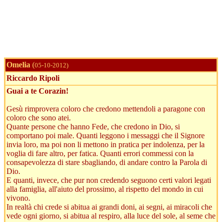
Omelia
(
05-10-2012)
Riccardo Ripoli
Guai a te Corazin!
Gesù rimprovera coloro che credono mettendoli a paragone con
coloro che sono atei.
Quante persone che hanno Fede, che credono in Dio, si
comportano poi male. Quanti leggono i messaggi che il Signore
invia loro, ma poi non li mettono in pratica per indolenza, per la
voglia di fare altro, per fatica. Quanti errori commessi con la
consapevolezza di stare sbagliando, di andare contro la Parola di
Dio.
E quanti, invece, che pur non credendo seguono certi valori legati
alla famiglia, all'aiuto del prossimo, al rispetto del mondo in cui
vivono.
In realtà chi crede si abitua ai grandi doni, ai segni, ai miracoli che
vede ogni giorno, si abitua al respiro, alla luce del sole, al seme che