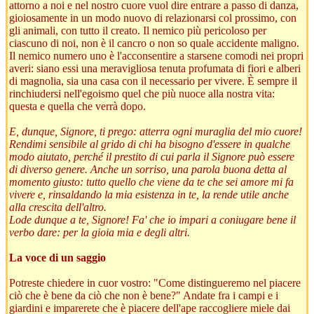
attorno a noi e nel nostro cuore vuol dire entrare a passo di danza,
gioiosamente in un modo nuovo di relazionarsi col prossimo, con
gli animali, con tutto il creato. Il nemico più pericoloso per
ciascuno di noi, non è il cancro o non so quale accidente maligno.
Il nemico numero uno è l'acconsentire a starsene comodi nei propri
averi: siano essi una meravigliosa tenuta profumata di fiori e alberi
di magnolia, sia una casa con il necessario per vivere. È sempre il
rinchiudersi nell'egoismo quel che più nuoce alla nostra vita:
questa e quella che verrà dopo.
E, dunque, Signore, ti prego: atterra ogni muraglia del mio cuore!
Rendimi sensibile al grido di chi ha bisogno d'essere in qualche
modo aiutato, perché il prestito di cui parla il Signore può essere
di diverso genere. Anche un sorriso, una parola buona detta al
momento giusto: tutto quello che viene da te che sei amore mi fa
vivere e, rinsaldando la mia esistenza in te, la rende utile anche
alla crescita dell'altro.
Lode dunque a te, Signore! Fa' che io impari a coniugare bene il
verbo dare: per la gioia mia e degli altri.
La voce di un saggio
Potreste chiedere in cuor vostro: "Come distingueremo nel piacere
ciò che è bene da ciò che non è bene?" Andate fra i campi e i
giardini e imparerete che è piacere dell'ape raccogliere miele dai