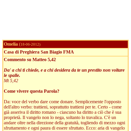
Omelia
(
18-06-2012)
Casa di Preghiera San Biagio FMA
Commento su Matteo 5,42
Da' a chi ti chiede, e a chi desidera da te un prestito non voltare
le spalle.
Mt 5,42
Come vivere questa Parola?
Da: voce del verbo dare come donare. Semplicemente l'opposto
dell'altro verbo: trattieni, soprattutto trattieni per te. Certo - come
già asseriva il diritto romano - ciascuno ha diritto a ciò che è sua
proprietà. Il vangelo non lo nega, soltanto lo travalica. C'è un
andare oltre nella direzione della gratuità, togliendo di mezzo ogni
sfruttamento e ogni paura di essere sfruttato. Ecco: aria di vangelo