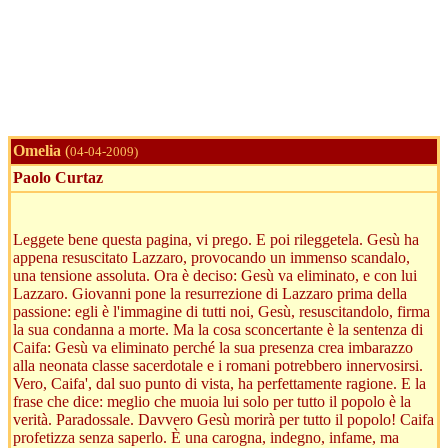
Omelia
(
04-04-2009)
Paolo Curtaz
Leggete bene questa pagina, vi prego. E poi rileggetela. Gesù ha
appena resuscitato Lazzaro, provocando un immenso scandalo,
una tensione assoluta. Ora è deciso: Gesù va eliminato, e con lui
Lazzaro. Giovanni pone la resurrezione di Lazzaro prima della
passione: egli è l'immagine di tutti noi, Gesù, resuscitandolo, firma
la sua condanna a morte. Ma la cosa sconcertante è la sentenza di
Caifa: Gesù va eliminato perché la sua presenza crea imbarazzo
alla neonata classe sacerdotale e i romani potrebbero innervosirsi.
Vero, Caifa', dal suo punto di vista, ha perfettamente ragione. E la
frase che dice: meglio che muoia lui solo per tutto il popolo è la
verità. Paradossale. Davvero Gesù morirà per tutto il popolo! Caifa
profetizza senza saperlo. È una carogna, indegno, infame, ma