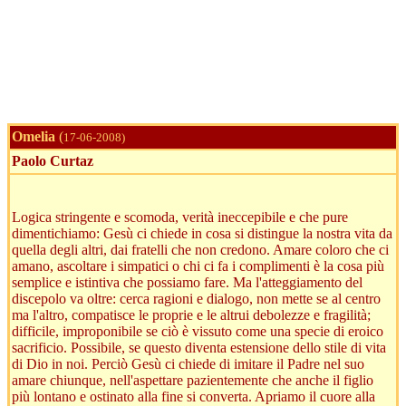
Omelia
(
17-06-2008)
Paolo Curtaz
Logica stringente e scomoda, verità ineccepibile e che pure
dimentichiamo: Gesù ci chiede in cosa si distingue la nostra vita da
quella degli altri, dai fratelli che non credono. Amare coloro che ci
amano, ascoltare i simpatici o chi ci fa i complimenti è la cosa più
semplice e istintiva che possiamo fare. Ma l'atteggiamento del
discepolo va oltre: cerca ragioni e dialogo, non mette se al centro
ma l'altro, compatisce le proprie e le altrui debolezze e fragilità;
difficile, improponibile se ciò è vissuto come una specie di eroico
sacrificio. Possibile, se questo diventa estensione dello stile di vita
di Dio in noi. Perciò Gesù ci chiede di imitare il Padre nel suo
amare chiunque, nell'aspettare pazientemente che anche il figlio
più lontano e ostinato alla fine si converta. Apriamo il cuore alla