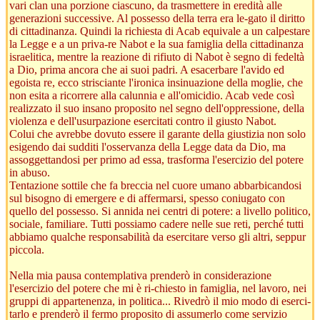
vari clan una porzione ciascuno, da trasmettere in eredità alle
generazioni successive. Al possesso della terra era le-gato il diritto
di cittadinanza. Quindi la richiesta di Acab equivale a un calpestare
la Legge e a un priva-re Nabot e la sua famiglia della cittadinanza
israelitica, mentre la reazione di rifiuto di Nabot è segno di fedeltà
a Dio, prima ancora che ai suoi padri. A esacerbare l'avido ed
egoista re, ecco strisciante l'ironica insinuazione della moglie, che
non esita a ricorrere alla calunnia e all'omicidio. Acab vede così
realizzato il suo insano proposito nel segno dell'oppressione, della
violenza e dell'usurpazione esercitati contro il giusto Nabot.
Colui che avrebbe dovuto essere il garante della giustizia non solo
esigendo dai sudditi l'osservanza della Legge data da Dio, ma
assoggettandosi per primo ad essa, trasforma l'esercizio del potere
in abuso.
Tentazione sottile che fa breccia nel cuore umano abbarbicandosi
sul bisogno di emergere e di affermarsi, spesso coniugato con
quello del possesso. Si annida nei centri di potere: a livello politico,
sociale, familiare. Tutti possiamo cadere nelle sue reti, perché tutti
abbiamo qualche responsabilità da esercitare verso gli altri, seppur
piccola.
Nella mia pausa contemplativa prenderò in considerazione
l'esercizio del potere che mi è ri-chiesto in famiglia, nel lavoro, nei
gruppi di appartenenza, in politica... Rivedrò il mio modo di eserci-
tarlo e prenderò il fermo proposito di assumerlo come servizio