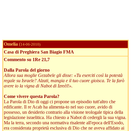
Omelia
(
14-06-2010)
Casa di Preghiera San Biagio FMA
Commento su 1Re 21,7
Dalla Parola del giorno
Allora sua moglie Gezabele gli disse: «Tu eserciti così la potestà
regale su Israele? Alzati, mangia e il tuo cuore gioisca. Te la farò
avere io la vigna di Nabot di Izreèl!».
Come vivere questa Parola?
La Parola di Dio di oggi ci propone un episodio tutt'altro che
edificante. Il re Acab ha alimenta-to nel suo cuore, avido di
possesso, un desiderio contrario alla visione teologale tipica della
legislazione israelitica. Ha chiesto a Nabot di cedergli la sua vigna.
Ma la terra, secondo una normativa risalente all'epoca dell'Esodo,
era considerata proprietà esclusiva di Dio che ne aveva affidato ai