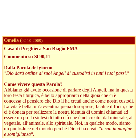
Omelia
(
02-10-2009)
Casa di Preghiera San Biagio FMA
Commento su Sl 90,11
Dalla Parola del giorno
"Dio darà ordine ai suoi Angeli di custodirti in tutti i tuoi passi."
Come vivere questa Parola?
Abbiamo già avuto occasione di parlare degli Angeli, ma in questa
loro festa liturgica, è bello appropriarci della gioia che ci è
concessa al pensiero che Dio li ha creati anche come nostri custodi.
La vita è bella: un’avventura piena di sorprese, facili e difficili, che
ci è donata per realizzare la nostra identità di uomini chiamati ad
essere un po’ la sintesi di tutto ciò che è nel creato: dal minerale, al
vegetale, all’animale, allo spirituale. Noi, in qualche modo, siamo
un punto-luce nel mondo perché Dio ci ha creati
"a sua immagine
e somiglianza"
.