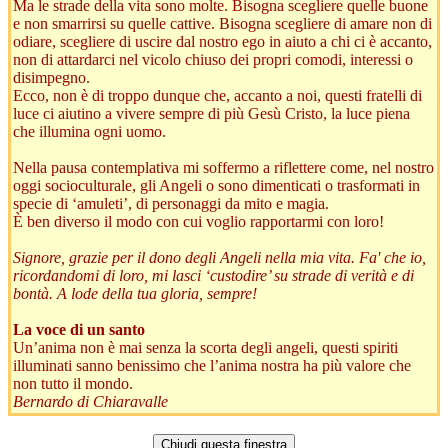
Ma le strade della vita sono molte. Bisogna scegliere quelle buone
e non smarrirsi su quelle cattive. Bisogna scegliere di amare non di
odiare, scegliere di uscire dal nostro ego in aiuto a chi ci è accanto,
non di attardarci nel vicolo chiuso dei propri comodi, interessi o
disimpegno.
Ecco, non è di troppo dunque che, accanto a noi, questi fratelli di
luce ci aiutino a vivere sempre di più Gesù Cristo, la luce piena
che illumina ogni uomo.
Nella pausa contemplativa mi soffermo a riflettere come, nel nostro
oggi socioculturale, gli Angeli o sono dimenticati o trasformati in
specie di ‘amuleti’, di personaggi da mito e magia.
È ben diverso il modo con cui voglio rapportarmi con loro!
Signore, grazie per il dono degli Angeli nella mia vita. Fa' che io,
ricordandomi di loro, mi lasci ‘custodire’ su strade di verità e di
bontà. A lode della tua gloria, sempre!
La voce di un santo
Un’anima non è mai senza la scorta degli angeli, questi spiriti
illuminati sanno benissimo che l’anima nostra ha più valore che
non tutto il mondo.
Bernardo di Chiaravalle