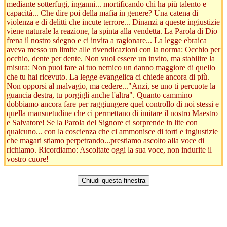
mediante sotterfugi, inganni... mortificando chi ha più talento e
capacità... Che dire poi della mafia in genere? Una catena di
violenza e di delitti che incute terrore... Dinanzi a queste ingiustizie
viene naturale la reazione, la spinta alla vendetta. La Parola di Dio
frena il nostro sdegno e ci invita a ragionare... La legge ebraica
aveva messo un limite alle rivendicazioni con la norma: Occhio per
occhio, dente per dente. Non vuol essere un invito, ma stabilire la
misura: Non puoi fare al tuo nemico un danno maggiore di quello
che tu hai ricevuto. La legge evangelica ci chiede ancora di più.
Non opporsi al malvagio, ma cedere..."Anzi, se uno ti percuote la
guancia destra, tu porgigli anche l'altra". Quanto cammino
dobbiamo ancora fare per raggiungere quel controllo di noi stessi e
quella mansuetudine che ci permettano di imitare il nostro Maestro
e Salvatore! Se la Parola del Signore ci sorprende in lite con
qualcuno... con la coscienza che ci ammonisce di torti e ingiustizie
che magari stiamo perpetrando...prestiamo ascolto alla voce di
richiamo. Ricordiamo: Ascoltate oggi la sua voce, non indurite il
vostro cuore!