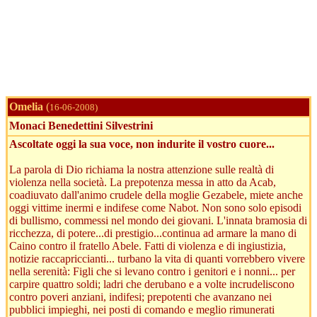
Omelia
(
16-06-2008)
Monaci Benedettini Silvestrini
Ascoltate oggi la sua voce, non indurite il vostro cuore...
La parola di Dio richiama la nostra attenzione sulle realtà di
violenza nella società. La prepotenza messa in atto da Acab,
coadiuvato dall'animo crudele della moglie Gezabele, miete anche
oggi vittime inermi e indifese come Nabot. Non sono solo episodi
di bullismo, commessi nel mondo dei giovani. L'innata bramosia di
ricchezza, di potere...di prestigio...continua ad armare la mano di
Caino contro il fratello Abele. Fatti di violenza e di ingiustizia,
notizie raccapriccianti... turbano la vita di quanti vorrebbero vivere
nella serenità: Figli che si levano contro i genitori e i nonni... per
carpire quattro soldi; ladri che derubano e a volte incrudeliscono
contro poveri anziani, indifesi; prepotenti che avanzano nei
pubblici impieghi, nei posti di comando e meglio rimunerati