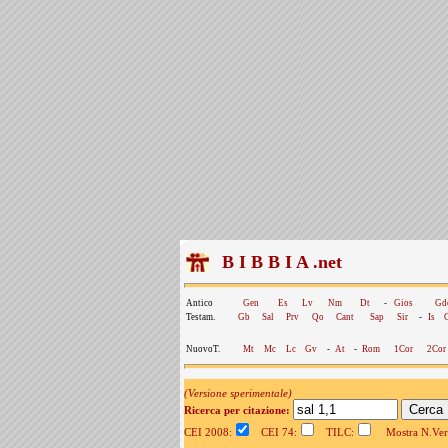
B I B B I A .net
Antico
Gen
Es
Lv
Nm
Dt
-
Gios
Gd
Testam.
Gb
Sal
Prv
Qo
Cant
Sap
Sir
-
Is
NuovoT.
Mt
Mc
Lc
Gv
-
At
-
Rom
1Cor
2Cor
(Versione sperimentale)
Ricerca per citazione:
CEI 2008:
CEI 74:
TILC:
Mostra N.Vers