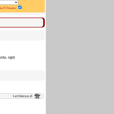
a N.Versetto:
usta, ogni