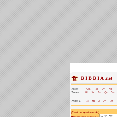
B I B B I A .net
Antico
Gen
Es
Lv
Nm
Testam.
Gb
Sal
Prv
Qo
Cant
NuovoT.
Mt
Mc
Lc
Gv
-
At
-
(Versione sperimentale)
Ricerca per citazione: