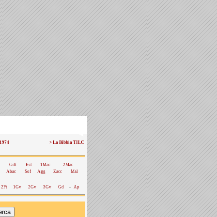
 1974
> La Bibbia TILC
Gdt
Est
1Mac
2Mac
Abac
Sof
Agg
Zacc
Mal
2Pt
1Gv
2Gv
3Gv
Gd
-
Ap