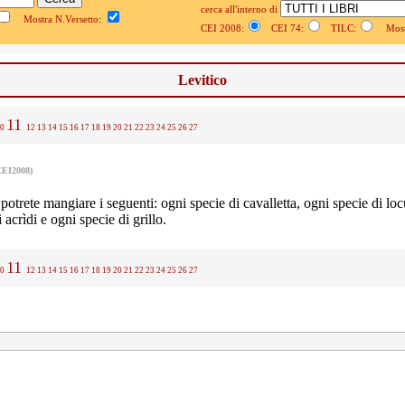
cerca all'interno di
Mostra N.Versetto:
CEI 2008:
CEI 74:
TILC:
Mostr
Levitico
11
0
12
13
14
15
16
17
18
19
20
21
22
23
24
25
26
27
CEI2008)
potrete mangiare i seguenti: ogni specie di cavalletta, ogni specie di loc
 acrìdi e ogni specie di grillo.
11
0
12
13
14
15
16
17
18
19
20
21
22
23
24
25
26
27