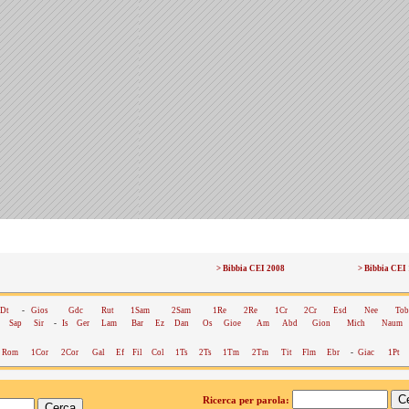
> Bibbia CEI 2008
> Bibbia CEI
Dt
-
Gios
Gdc
Rut
1Sam
2Sam
1Re
2Re
1Cr
2Cr
Esd
Nee
Tob
Sap
Sir
-
Is
Ger
Lam
Bar
Ez
Dan
Os
Gioe
Am
Abd
Gion
Mich
Naum
Rom
1Cor
2Cor
Gal
Ef
Fil
Col
1Ts
2Ts
1Tm
2Tm
Tit
Flm
Ebr
-
Giac
1Pt
Ricerca per parola: