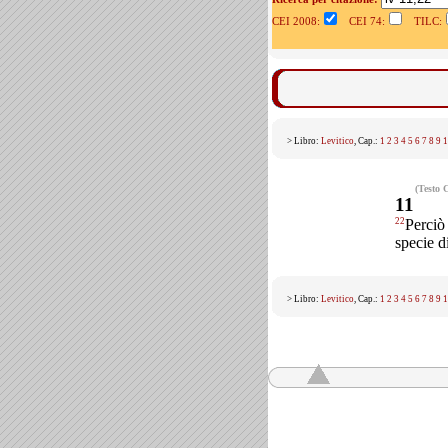
CEI 2008:
CEI 74:
TILC:
> Libro:
Levitico
, Cap.:
1
2
3
4
5
6
7
8
9
1
(Testo 
11
22
Perciò 
specie di
> Libro:
Levitico
, Cap.:
1
2
3
4
5
6
7
8
9
1