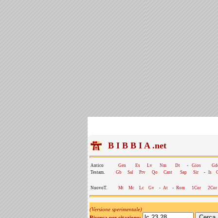
B I B B I A .net
Antico
Gen
Es
Lv
Nm
Dt
-
Gios
Gd
Testam.
Gb
Sal
Prv
Qo
Cant
Sap
Sir
-
Is
NuovoT.
Mt
Mc
Lc
Gv
-
At
-
Rom
1Cor
2Cor
(Versione sperimentale)
Ricerca per citazione: