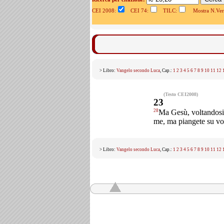
CEI 2008:
CEI 74:
TILC:
Mostra N.Vers
> Libro:
Vangelo secondo Luca
, Cap.:
1
2
3
4
5
6
7
8
9
10
11
12
(Testo CEI2008)
23
28
Ma Gesù, voltandosi 
me, ma piangete su voi 
> Libro:
Vangelo secondo Luca
, Cap.:
1
2
3
4
5
6
7
8
9
10
11
12