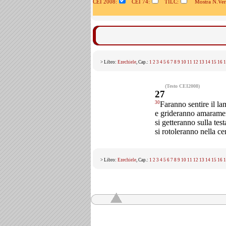
CEI 2008:
CEI 74:
TILC:
Mostra N.Vers
> Libro:
Ezechiele
, Cap.:
1
2
3
4
5
6
7
8
9
10
11
12
13
14
15
16
1
(Testo CEI2008)
27
30
Faranno sentire il la
e grideranno amarame
si getteranno sulla test
si rotoleranno nella ce
> Libro:
Ezechiele
, Cap.:
1
2
3
4
5
6
7
8
9
10
11
12
13
14
15
16
1