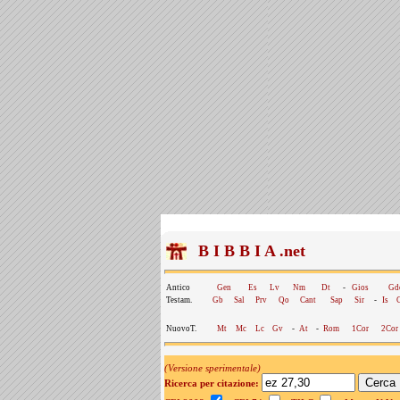
B I B B I A .net
Antico
Gen
Es
Lv
Nm
Dt
-
Gios
Gd
Testam.
Gb
Sal
Prv
Qo
Cant
Sap
Sir
-
Is
NuovoT.
Mt
Mc
Lc
Gv
-
At
-
Rom
1Cor
2Cor
(Versione sperimentale)
Ricerca per citazione: