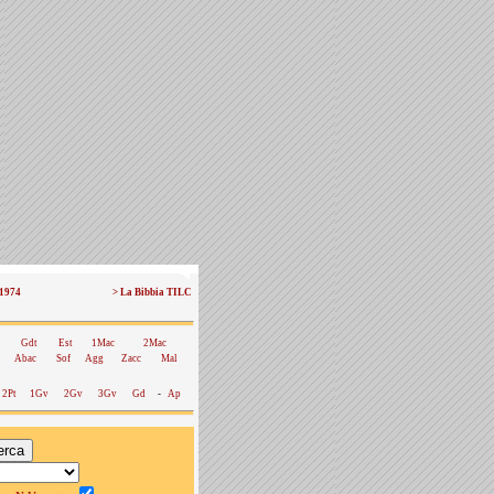
 1974
> La Bibbia TILC
Gdt
Est
1Mac
2Mac
Abac
Sof
Agg
Zacc
Mal
2Pt
1Gv
2Gv
3Gv
Gd
-
Ap