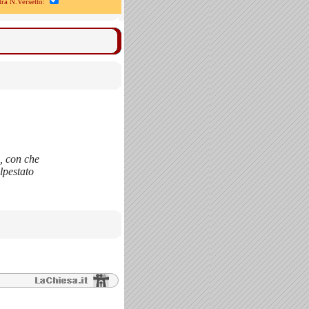
a N.Versetto:
e, con che
alpestato