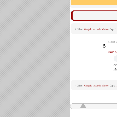
> Libro:
Vangelo secondo Matteo
, Cap.:
1
(Testo 
5
Sale d
co
da
> Libro:
Vangelo secondo Matteo
, Cap.:
1