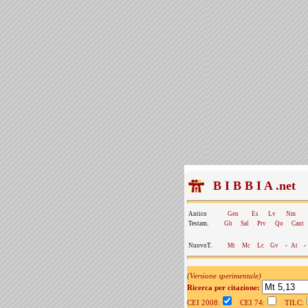
B I B B I A .net
Antico
Gen
Es
Lv
Nm
Testam.
Gb
Sal
Prv
Qo
Cant
NuovoT.
Mt
Mc
Lc
Gv
-
At
-
(Versione sperimentale)
Ricerca per citazione:
CEI 2008:
CEI 74:
TILC: