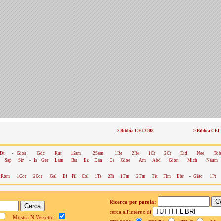
> Bibbia CEI 2008
> Bibbia CEI
Dt
-
Gios
Gdc
Rut
1Sam
2Sam
1Re
2Re
1Cr
2Cr
Esd
Nee
Tob
Sap
Sir
-
Is
Ger
Lam
Bar
Ez
Dan
Os
Gioe
Am
Abd
Gion
Mich
Naum
Rom
1Cor
2Cor
Gal
Ef
Fil
Col
1Ts
2Ts
1Tm
2Tm
Tit
Flm
Ebr
-
Giac
1Pt
Ricerca per parola:
cerca all'interno di
Mostra N.Versetto: