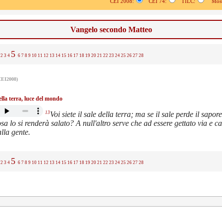
CEI 2008:
CEI 74:
TILC:
Mostr
Vangelo secondo Matteo
5
2
3
4
6
7
8
9
10
11
12
13
14
15
16
17
18
19
20
21
22
23
24
25
26
27
28
CEI2008)
ella terra, luce del mondo
13
Voi siete il sale della terra; ma se il sale perde il sapor
sa lo si renderà salato? A null'altro serve che ad essere gettato via e c
lla gente.
5
2
3
4
6
7
8
9
10
11
12
13
14
15
16
17
18
19
20
21
22
23
24
25
26
27
28