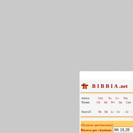
B I B B I A .net
Antico
Gen
Es
Lv
Nm
Testam.
Gb
Sal
Prv
Qo
Cant
NuovoT.
Mt
Mc
Lc
Gv
-
At
-
(Versione sperimentale)
Ricerca per citazione: