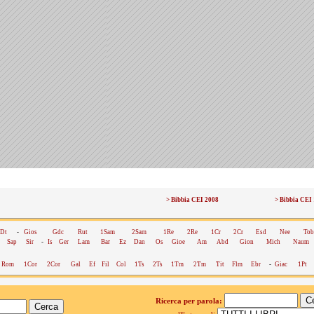
> Bibbia CEI 2008
> Bibbia CEI
Dt
-
Gios
Gdc
Rut
1Sam
2Sam
1Re
2Re
1Cr
2Cr
Esd
Nee
Tob
Sap
Sir
-
Is
Ger
Lam
Bar
Ez
Dan
Os
Gioe
Am
Abd
Gion
Mich
Naum
Rom
1Cor
2Cor
Gal
Ef
Fil
Col
1Ts
2Ts
1Tm
2Tm
Tit
Flm
Ebr
-
Giac
1Pt
Ricerca per parola: