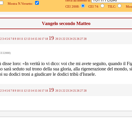
cerca all'interno di
Mostra N.Versetto:
CEI 2008:
CEI 74:
TILC:
Mostr
Vangelo secondo Matteo
19
2
3
4
5
6
7
8
9
10
11
12
13
14
15
16
17
18
20
21
22
23
24
25
26
27
28
CEI2008)
disse loro: «In verità io vi dico: voi che mi avete seguito, quando il Fi
o sarà seduto sul trono della sua gloria, alla rigenerazione del mondo, s
i su dodici troni a giudicare le dodici tribù d'Israele.
19
2
3
4
5
6
7
8
9
10
11
12
13
14
15
16
17
18
20
21
22
23
24
25
26
27
28