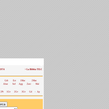
 1974
> La Bibbia TILC
Gdt
Est
1Mac
2Mac
Abac
Sof
Agg
Zacc
Mal
2Pt
1Gv
2Gv
3Gv
Gd
-
Ap