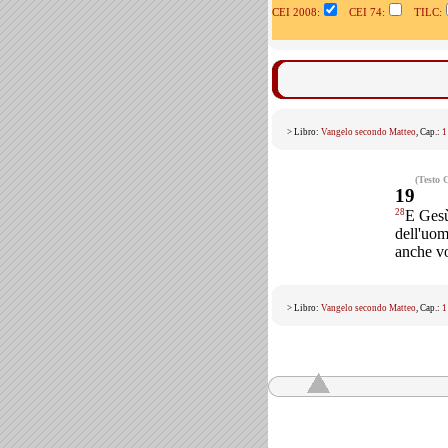
CEI 2008:
CEI 74:
TILC:
> Libro:
Vangelo secondo Matteo
, Cap.:
1
(Testo 
19
28
E Gesù 
dell'uom
anche vo
> Libro:
Vangelo secondo Matteo
, Cap.:
1