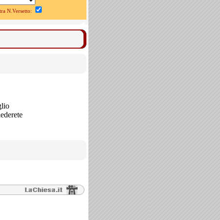
a N.Versetto:
glio
iederete