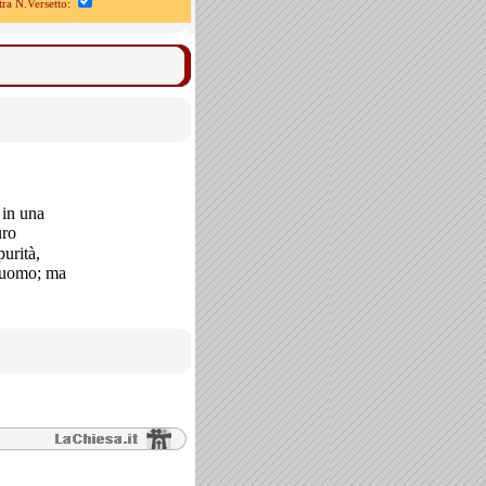
a N.Versetto:
 in una
uro
purità,
l'uomo; ma