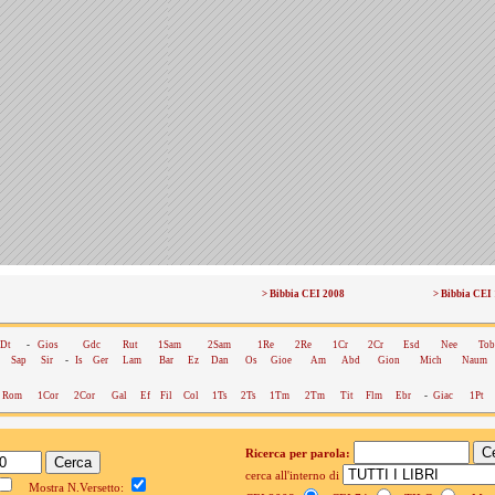
> Bibbia CEI 2008
> Bibbia CEI
Dt
-
Gios
Gdc
Rut
1Sam
2Sam
1Re
2Re
1Cr
2Cr
Esd
Nee
Tob
Sap
Sir
-
Is
Ger
Lam
Bar
Ez
Dan
Os
Gioe
Am
Abd
Gion
Mich
Naum
Rom
1Cor
2Cor
Gal
Ef
Fil
Col
1Ts
2Ts
1Tm
2Tm
Tit
Flm
Ebr
-
Giac
1Pt
Ricerca per parola:
cerca all'interno di
Mostra N.Versetto: