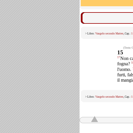
> Libro:
Vangelo secondo Matteo
, Cap.:
1
(Testo 
15
17
Non cap
1
fogna?
l'uomo.
furti, f
il mangi
> Libro:
Vangelo secondo Matteo
, Cap.:
1