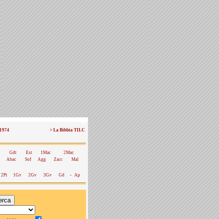
 1974
> La Bibbia TILC
Gdt
Est
1Mac
2Mac
Abac
Sof
Agg
Zacc
Mal
2Pt
1Gv
2Gv
3Gv
Gd
-
Ap