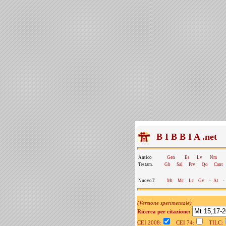
B I B B I A .net
Antico
Gen
Es
Lv
Nm
Testam.
Gb
Sal
Prv
Qo
Cant
NuovoT.
Mt
Mc
Lc
Gv
-
At
-
(Versione sperimentale)
Ricerca per citazione:
CEI 2008:
CEI 74:
TILC: