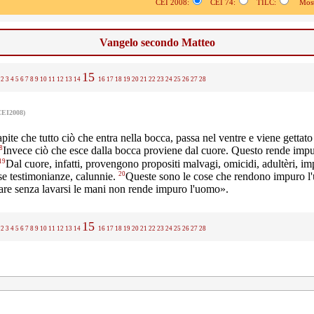
CEI 2008:
CEI 74:
TILC:
Mostr
Vangelo secondo Matteo
15
2
3
4
5
6
7
8
9
10
11
12
13
14
16
17
18
19
20
21
22
23
24
25
26
27
28
CEI2008)
ite che tutto ciò che entra nella bocca, passa nel ventre e viene gettato
8
Invece ciò che esce dalla bocca proviene dal cuore. Questo rende imp
19
Dal cuore, infatti, provengono propositi malvagi, omicidi, adultèri, im
20
alse testimonianze, calunnie.
Queste sono le cose che rendono impuro 
are senza lavarsi le mani non rende impuro l'uomo».
15
2
3
4
5
6
7
8
9
10
11
12
13
14
16
17
18
19
20
21
22
23
24
25
26
27
28