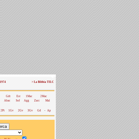
 1974
> La Bibbia TILC
Gdt
Est
1Mac
2Mac
Abac
Sof
Agg
Zacc
Mal
2Pt
1Gv
2Gv
3Gv
Gd
-
Ap