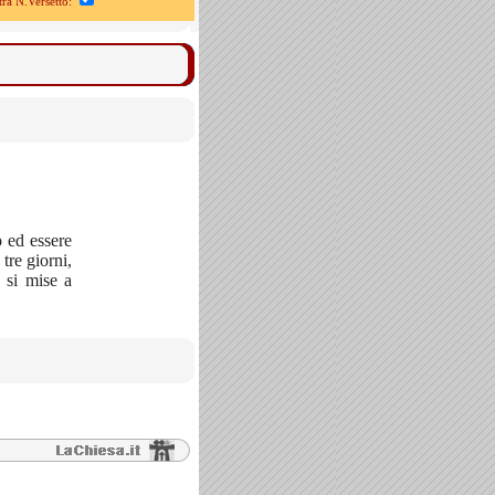
a N.Versetto:
o ed essere
 tre giorni,
 si mise a