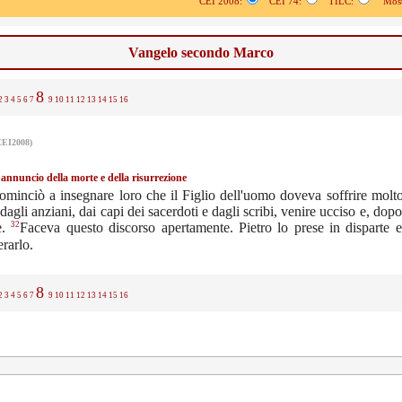
CEI 2008:
CEI 74:
TILC:
Mostr
Vangelo secondo Marco
8
2
3
4
5
6
7
9
10
11
12
13
14
15
16
CEI2008)
annuncio della morte e della risurrezione
ominciò a insegnare loro che il Figlio dell'uomo doveva soffrire molt
 dagli anziani, dai capi dei sacerdoti e dagli scribi, venire ucciso e, dopo
32
e.
Faceva questo discorso apertamente. Pietro lo prese in disparte e
rarlo.
8
2
3
4
5
6
7
9
10
11
12
13
14
15
16