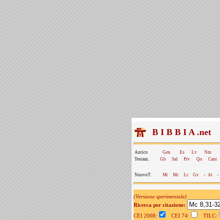
B I B B I A .net
Antico
Gen
Es
Lv
Nm
Testam.
Gb
Sal
Prv
Qo
Cant
NuovoT.
Mt
Mc
Lc
Gv
-
At
-
(Versione sperimentale)
Ricerca per citazione:
CEI 2008:
CEI 74:
TILC: