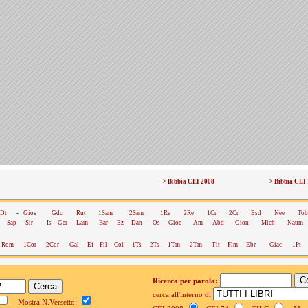
> Bibbia CEI 2008
> Bibbia CEI
Dt
-
Gios
Gdc
Rut
1Sam
2Sam
1Re
2Re
1Cr
2Cr
Esd
Nee
Tob
Sap
Sir
-
Is
Ger
Lam
Bar
Ez
Dan
Os
Gioe
Am
Abd
Gion
Mich
Naum
Rom
1Cor
2Cor
Gal
Ef
Fil
Col
1Ts
2Ts
1Tm
2Tm
Tit
Flm
Ebr
-
Giac
1Pt
Ricerca per parola:
cerca all'interno di
Mostra N.Versetto: