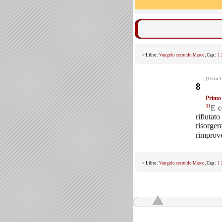
> Libro:
Vangelo secondo Marco
, Cap.:
1
(Testo 
8
Primo 
31
E c
rifiutato
risorger
rimprove
> Libro:
Vangelo secondo Marco
, Cap.:
1