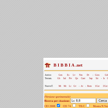
B I B B I A .net
Antico
Gen
Es
Lv
Nm
Dt
-
Gios
Gd
Testam.
Gb
Sal
Prv
Qo
Cant
Sap
Sir
-
Is
NuovoT.
Mt
Mc
Lc
Gv
-
At
-
Rom
1Cor
2Cor
(Versione sperimentale)
Ricerca per citazione:
CEI 2008:
CEI 74:
TILC:
Mostra N.Vers