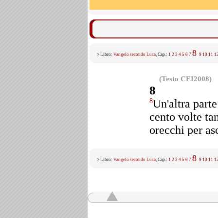
8
> Libro:
Vangelo secondo Luca
, Cap.:
1
2
3
4
5
6
7
9
10
11
1
(Testo CEI2008)
8
Un'altra part
8
cento volte ta
orecchi per asc
8
> Libro:
Vangelo secondo Luca
, Cap.:
1
2
3
4
5
6
7
9
10
11
1