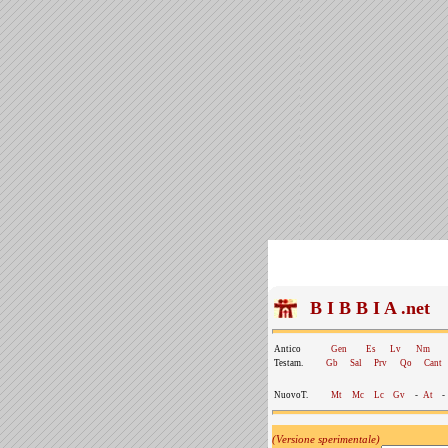
B I B B I A .net
Antico
Gen
Es
Lv
Nm
Testam.
Gb
Sal
Prv
Qo
Cant
NuovoT.
Mt
Mc
Lc
Gv
-
At
-
(Versione sperimentale)