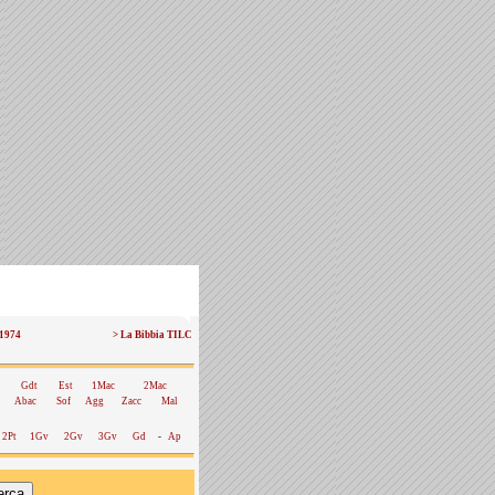
 1974
> La Bibbia TILC
Gdt
Est
1Mac
2Mac
Abac
Sof
Agg
Zacc
Mal
2Pt
1Gv
2Gv
3Gv
Gd
-
Ap