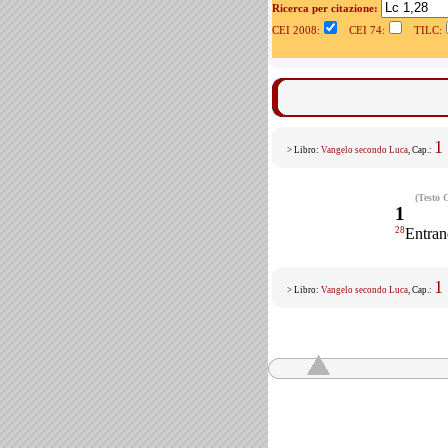
Ricerca per citazione:
CEI 2008:
CEI 74:
TILC:
1
> Libro:
Vangelo secondo Luca
, Cap.:
(Testo 
1
28
Entrand
1
> Libro:
Vangelo secondo Luca
, Cap.: