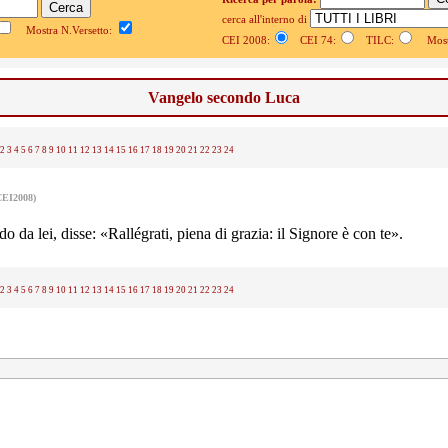
cerca all'interno di
Mostra N.Versetto:
CEI 2008:
CEI 74:
TILC:
Mostr
Vangelo secondo Luca
2
3
4
5
6
7
8
9
10
11
12
13
14
15
16
17
18
19
20
21
22
23
24
CEI2008)
o da lei, disse: «Rallégrati, piena di grazia: il Signore è con te».
2
3
4
5
6
7
8
9
10
11
12
13
14
15
16
17
18
19
20
21
22
23
24