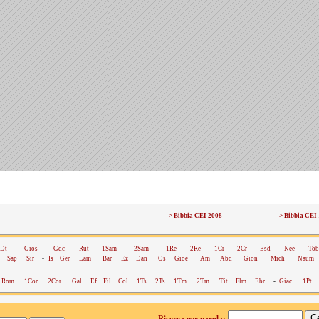
> Bibbia CEI 2008
> Bibbia CEI
Dt
-
Gios
Gdc
Rut
1Sam
2Sam
1Re
2Re
1Cr
2Cr
Esd
Nee
Tob
Sap
Sir
-
Is
Ger
Lam
Bar
Ez
Dan
Os
Gioe
Am
Abd
Gion
Mich
Naum
Rom
1Cor
2Cor
Gal
Ef
Fil
Col
1Ts
2Ts
1Tm
2Tm
Tit
Flm
Ebr
-
Giac
1Pt
Ricerca per parola: