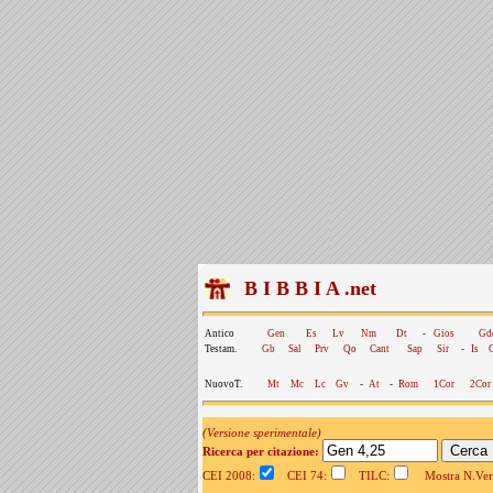
B I B B I A .net
Antico
Gen
Es
Lv
Nm
Dt
-
Gios
Gd
Testam.
Gb
Sal
Prv
Qo
Cant
Sap
Sir
-
Is
NuovoT.
Mt
Mc
Lc
Gv
-
At
-
Rom
1Cor
2Cor
(Versione sperimentale)
Ricerca per citazione:
CEI 2008:
CEI 74:
TILC:
Mostra N.Vers