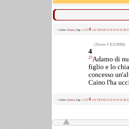
4
> Libro:
Genesi
, Cap.:
1
2
3
5
6
7
8
9
10
11
12
13
14
15
16
1
(Testo CEI2008)
4
Adamo di nuo
25
figlio e lo ch
concesso un'al
Caino l'ha ucc
4
> Libro:
Genesi
, Cap.:
1
2
3
5
6
7
8
9
10
11
12
13
14
15
16
1