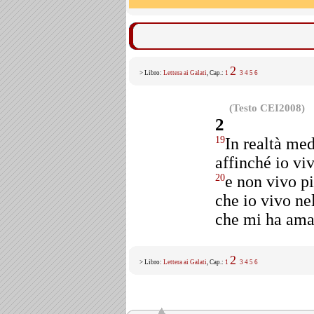
2
> Libro:
Lettera ai Galati
, Cap.:
1
3
4
5
6
(Testo CEI2008)
2
In realtà me
19
affinché io vi
e non vivo pi
20
che io vivo nel
che mi ha amat
2
> Libro:
Lettera ai Galati
, Cap.:
1
3
4
5
6