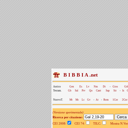
B I B B I A .net
Antico
Gen
Es
Lv
Nm
Dt
-
Gios
Gd
Testam.
Gb
Sal
Prv
Qo
Cant
Sap
Sir
-
Is
NuovoT.
Mt
Mc
Lc
Gv
-
At
-
Rom
1Cor
2Cor
(Versione sperimentale)
Ricerca per citazione:
CEI 2008:
CEI 74:
TILC:
Mostra N.Vers