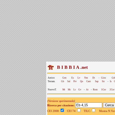
B I B B I A .net
Antico
Gen
Es
Lv
Nm
Dt
-
Gios
Gd
Testam.
Gb
Sal
Prv
Qo
Cant
Sap
Sir
-
Is
NuovoT.
Mt
Mc
Lc
Gv
-
At
-
Rom
1Cor
2Cor
(Versione sperimentale)
Ricerca per citazione:
CEI 2008:
CEI 74:
TILC:
Mostra N.Vers