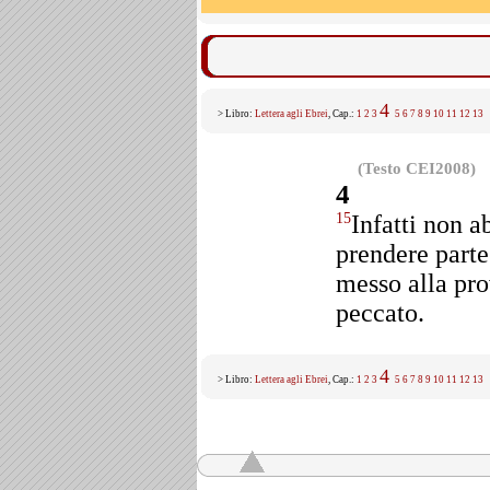
4
> Libro:
Lettera agli Ebrei
, Cap.:
1
2
3
5
6
7
8
9
10
11
12
13
(Testo CEI2008)
4
Infatti non 
15
prendere parte 
messo alla pro
peccato.
4
> Libro:
Lettera agli Ebrei
, Cap.:
1
2
3
5
6
7
8
9
10
11
12
13