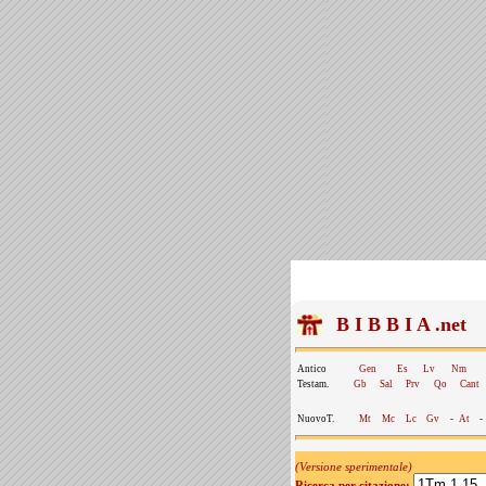
B I B B I A .net
Antico
Gen
Es
Lv
Nm
Testam.
Gb
Sal
Prv
Qo
Cant
NuovoT.
Mt
Mc
Lc
Gv
-
At
-
(Versione sperimentale)
Ricerca per citazione: