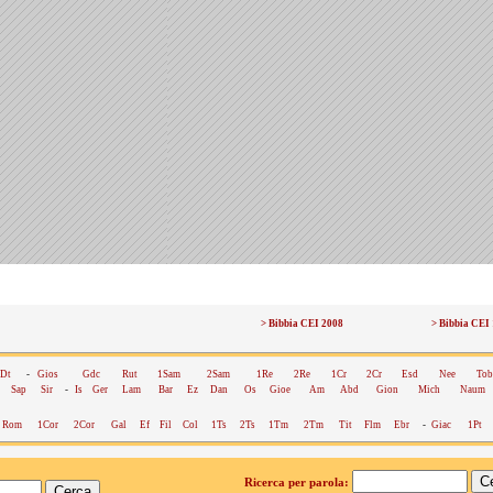
> Bibbia CEI 2008
> Bibbia CEI
Dt
-
Gios
Gdc
Rut
1Sam
2Sam
1Re
2Re
1Cr
2Cr
Esd
Nee
Tob
Sap
Sir
-
Is
Ger
Lam
Bar
Ez
Dan
Os
Gioe
Am
Abd
Gion
Mich
Naum
Rom
1Cor
2Cor
Gal
Ef
Fil
Col
1Ts
2Ts
1Tm
2Tm
Tit
Flm
Ebr
-
Giac
1Pt
Ricerca per parola: