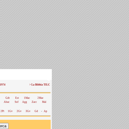
 1974
> La Bibbia TILC
Gdt
Est
1Mac
2Mac
Abac
Sof
Agg
Zacc
Mal
2Pt
1Gv
2Gv
3Gv
Gd
-
Ap