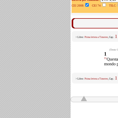
CEI 2008:
CEI 74:
TILC:
1
> Libro:
Prima lettera a Timoteo
, Cap.:
(Testo 
1
15
Questa 
mondo pe
1
> Libro:
Prima lettera a Timoteo
, Cap.: