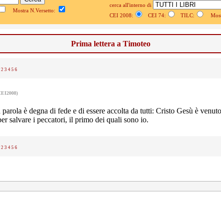
cerca all'interno di
Mostra N.Versetto:
CEI 2008:
CEI 74:
TILC:
Mostr
Prima lettera a Timoteo
2
3
4
5
6
CEI2008)
parola è degna di fede e di essere accolta da tutti: Cristo Gesù è venuto
r salvare i peccatori, il primo dei quali sono io.
2
3
4
5
6