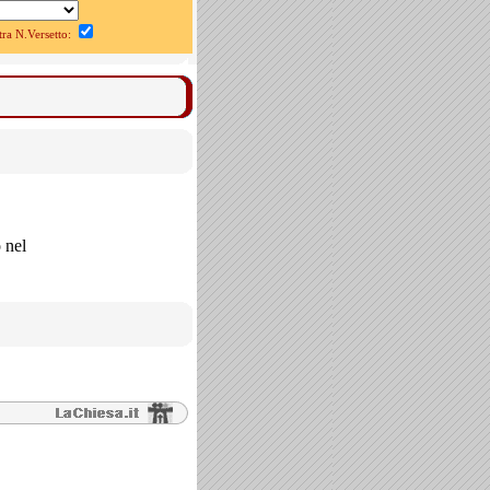
a N.Versetto:
 nel