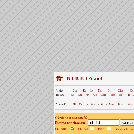
B I B B I A .net
Antico
Gen
Es
Lv
Nm
Dt
-
Gios
Gd
Testam.
Gb
Sal
Prv
Qo
Cant
Sap
Sir
-
Is
NuovoT.
Mt
Mc
Lc
Gv
-
At
-
Rom
1Cor
2Cor
(Versione sperimentale)
Ricerca per citazione:
CEI 2008:
CEI 74:
TILC:
Mostra N.Vers