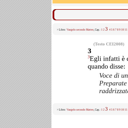
3
> Libro:
Vangelo secondo Matteo
, Cap.:
1
2
4
5
6
7
8
9
10
11
(Testo CEI2008)
3
Egli infatti è
3
quando disse:
Voce di un
Preparate 
raddrizzat
3
> Libro:
Vangelo secondo Matteo
, Cap.:
1
2
4
5
6
7
8
9
10
11