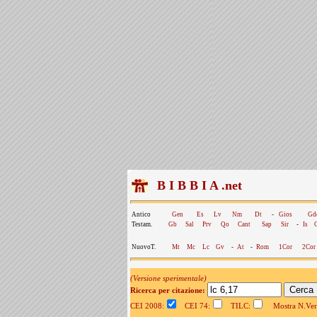
B I B B I A .net
Antico
Gen
Es
Lv
Nm
Dt
-
Gios
Gd
Testam.
Gb
Sal
Prv
Qo
Cant
Sap
Sir
-
Is
NuovoT.
Mt
Mc
Lc
Gv
-
At
-
Rom
1Cor
2Cor
(Versione sperimentale)
Ricerca per citazione:
CEI 2008:
CEI 74:
TILC:
Mostra N.Vers