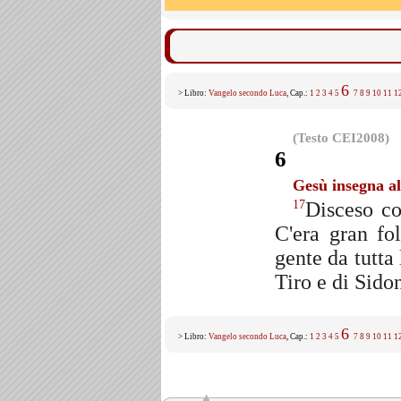
6
> Libro:
Vangelo secondo Luca
, Cap.:
1
2
3
4
5
7
8
9
10
11
1
(Testo CEI2008)
6
Gesù insegna al
Disceso co
17
C'era gran fo
gente da tutta
Tiro e di Sido
6
> Libro:
Vangelo secondo Luca
, Cap.:
1
2
3
4
5
7
8
9
10
11
1